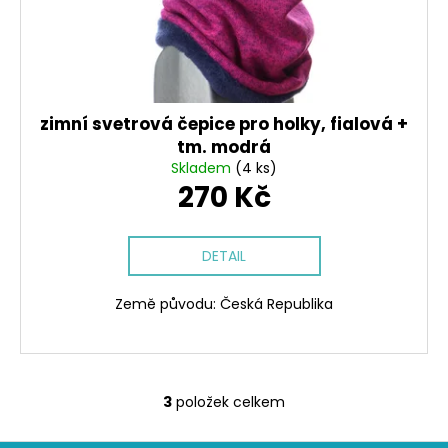
zimní svetrová čepice pro holky, fialová +
tm. modrá
Skladem
(4 ks)
270 Kč
DETAIL
Země původu: Česká Republika
3
položek celkem
O
v