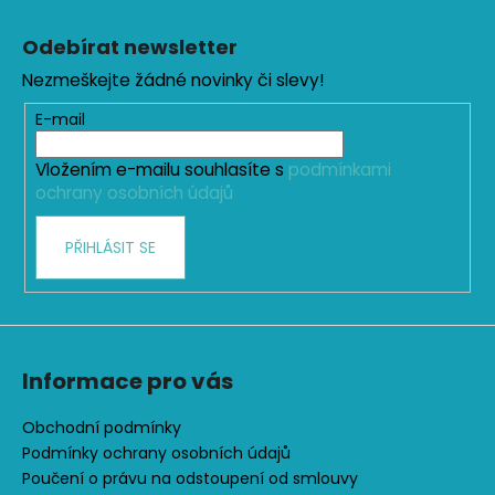
Z
l
á
á
Odebírat newsletter
d
p
a
Nezmeškejte žádné novinky či slevy!
a
c
t
E-mail
í
í
p
Vložením e-mailu souhlasíte s
podmínkami
r
ochrany osobních údajů
v
k
PŘIHLÁSIT SE
y
v
ý
p
i
s
Informace pro vás
u
Obchodní podmínky
Podmínky ochrany osobních údajů
Poučení o právu na odstoupení od smlouvy