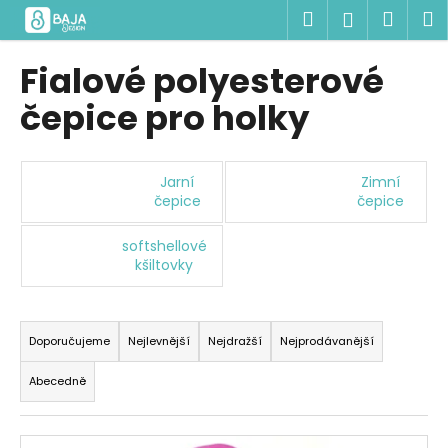
K
Přejít
Hledat
Náku
M
Přihlášen
na
o
obsah
Zpět
Zpět
košík
š
Fialové polyesterové
í
C
čepice pro holky
k
o
p
o
Jarní
Zimní
čepice
čepice
t
ř
softshellové
e
kšiltovky
b
u
Ř
j
a
Doporučujeme
Nejlevnější
Nejdražší
Nejprodávanější
e
z
Abecedně
t
e
e
n
V
n