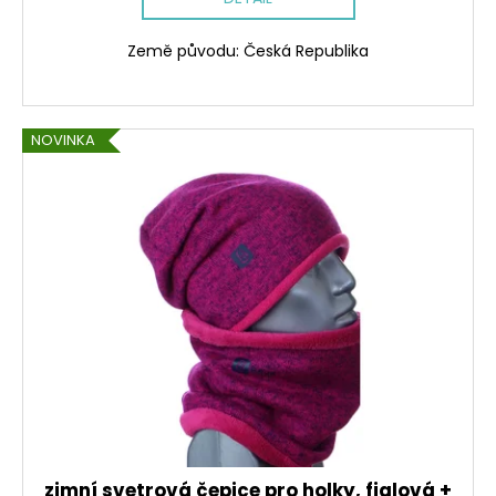
č
u
j
Země původu: Česká Republika
e
m
e
NOVINKA
CENOVĚ
ZVÝHODNĚNÁ
SOUPRAVA
-
DINOPARK
1
701
Kč
zimní svetrová čepice pro holky, fialová +