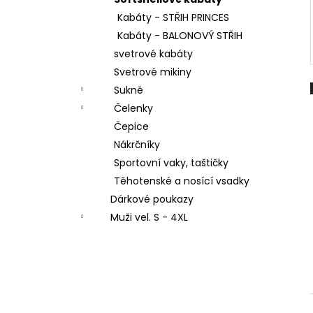
LETNÍ DÁMSKÉ ŠATY V, TYRKYSOVÉ
l
ORNAMENTY
Kabáty - STŘIH PRINCES
950 Kč
Kabáty - BALONOVÝ STŘIH
svetrové kabáty
Svetrové mikiny
Sukně
Čelenky
Čepice
Nákrčníky
Sportovní vaky, taštičky
Těhotenské a nosící vsadky
Dárkové poukazy
Muži vel. S - 4XL