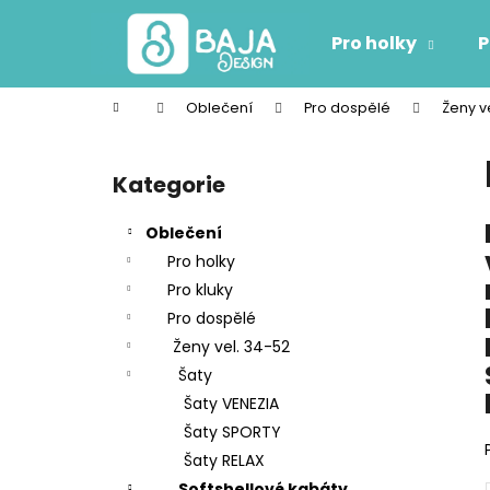
K
Přejít
na
o
Pro holky
P
obsah
Zpět
Zpět
š
do
do
í
Domů
Oblečení
Pro dospělé
Ženy v
k
obchodu
obchodu
P
o
Kategorie
Přeskočit
s
kategorie
t
Oblečení
r
Pro holky
a
Pro kluky
n
Pro dospělé
n
Ženy vel. 34-52
í
Šaty
p
Šaty VENEZIA
a
Šaty SPORTY
n
Šaty RELAX
e
Softshellové kabáty