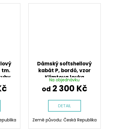
lový
Dámský softshellový
 tm.
kabát P, bordó, vzor
ruhy
Klimtova louka
Na objednávku
Kč
2 300 Kč
od
DETAIL
epublika
Země původu: Česká Republika