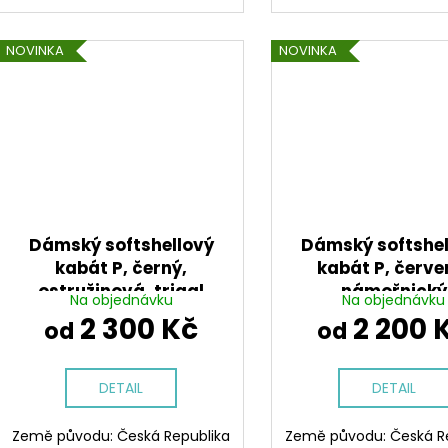
NOVINKA
NOVINKA
Dámský softshellový
Dámský softshel
kabát P, černý,
kabát P, červe
ostružinová, triagl
námořnický
Na objednávku
Na objednávku
2 300 Kč
2 200 
od
od
DETAIL
DETAIL
Země původu: Česká Republika
Země původu: Česká R