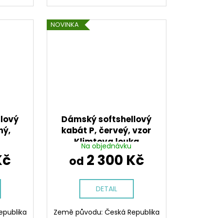
NOVINKA
lový
Dámský softshellový
ný,
kabát P, červeý, vzor
Klimtova louka
Na objednávku
Kč
2 300 Kč
od
DETAIL
epublika
Země původu: Česká Republika