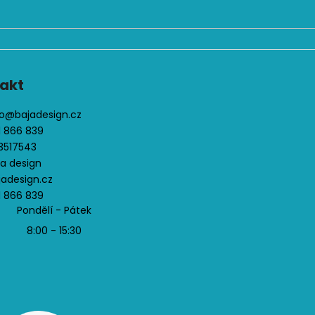
p
i
s
u
akt
o
@
bajadesign.cz
1 866 839
3517543
ja design
jadesign.cz
1 866 839
Pondělí - Pátek
8:00 - 15:30