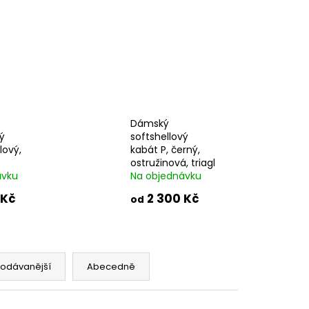
NA SPORT,TM. MODRÁ,
 VŠITÉ KRAŤASY
č
Dámský
ý
softshellový
lový,
kabát P, černý,
ostružinová, triagl
ávku
Na objednávku
 Kč
2 300 Kč
od
rodávanější
Abecedně