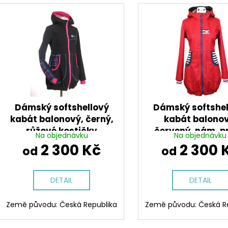
V
n
ý
í
p
p
i
r
s
o
p
d
r
u
o
k
d
Dámský softshellový
Dámský softshel
t
u
kabát balonový, černý,
kabát balonov
ů
růžové kostičky
červený, nám. p
k
Na objednávku
Na objednávku
t
2 300 Kč
2 300 
od
od
ů
DETAIL
DETAIL
Země původu: Česká Republika
Země původu: Česká R