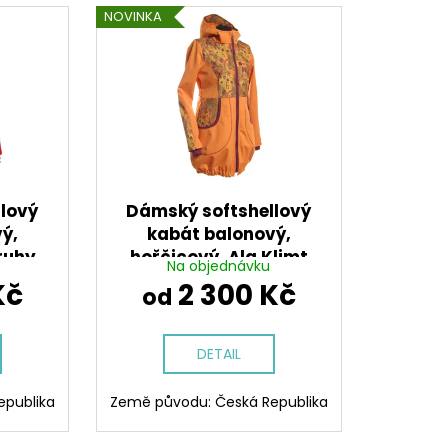
NOVINKA
lový
Dámský softshellový
ý,
kabát balonový,
ruhy
hořčicový, Ala Klimt
Na objednávku
Kč
2 300 Kč
od
DETAIL
epublika
Země původu: Česká Republika