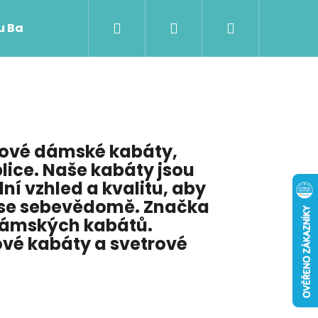
Hledat
Přihlášení
Nákupní
 u Baji nového
košík
lové dámské kabáty,
lice. Naše kabáty jsou
í vzhled a kvalitu, aby
a se sebevědomě. Značka
 dámských kabátů.
ové kabáty a svetrové
Následující