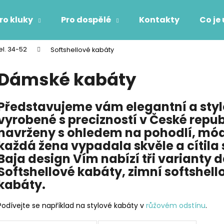
ro kluky
Pro dospělé
Kontakty
Co je
el. 34-52
Softshellové kabáty
Co potřebujete najít?
Dámské kabáty
HLEDAT
Představujeme vám elegantní a sty
vyrobené s precizností v České repub
navrženy s ohledem na pohodlí, módn
Doporučujeme
každá žena vypadala skvěle a cítil
Baja design Vím nabízí tři varianty
Softshellové kabáty, zimní softshell
kabáty.
Podívejte se například na stylové kabáty v
růžovém odstínu
.