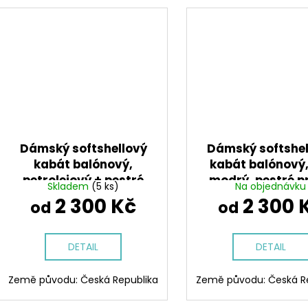
Dámský softshellový
Dámský softshel
kabát balónový,
kabát balónový,
petrolejový + pestré
modrý, pestré p
Skladem
(5 ks)
Na objednávku
pruhy
2 300 Kč
2 300 
od
od
DETAIL
DETAIL
Země původu: Česká Republika
Země původu: Česká R