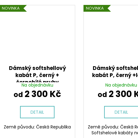
NOVINKA
NOVINKA
Dámský softshellový
Dámský softshel
kabát P, černý +
kabát P, černý +
černobílé pruhy
Na objednávku
Na objednávku
2 300 Kč
2 300 
od
od
DETAIL
DETAIL
Země původu: Česká Republika
Země původu: Česká R
Softshelové kabáty n