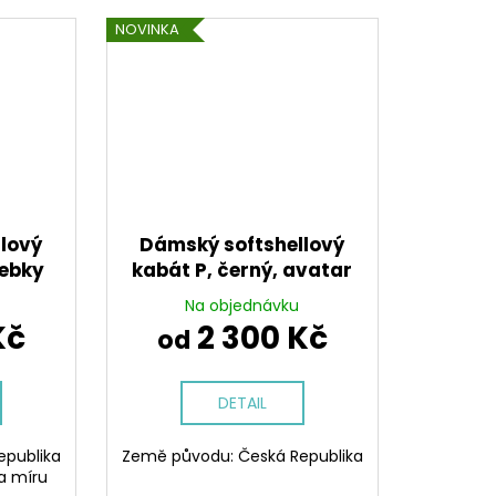
NOVINKA
lový
Dámský softshellový
lebky
kabát P, černý, avatar
Na objednávku
Kč
2 300 Kč
od
DETAIL
epublika
Země původu: Česká Republika
a míru