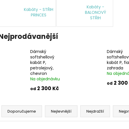
LETNÍ DÁMSKÉ ŠATY V, NOČNÍ KVĚTY
DÁMSKÁ SUKNĚ 
PESTRÉ PRUHY +
Kabáty -
950 Kč
Kabáty - STŘIH
BALONOVÝ
1 100 K
PRINCES
STŘIH
Nejprodávanější
Dámský
Dámský
softshellový
softshellov
kabát P,
kabát P, fia
petrolejový,
zahrada
chevron
Na objedn
Na objednávku
2 300
od
2 300 Kč
od
Ř
a
Doporučujeme
Nejlevnější
Nejdražší
Nejp
z
e