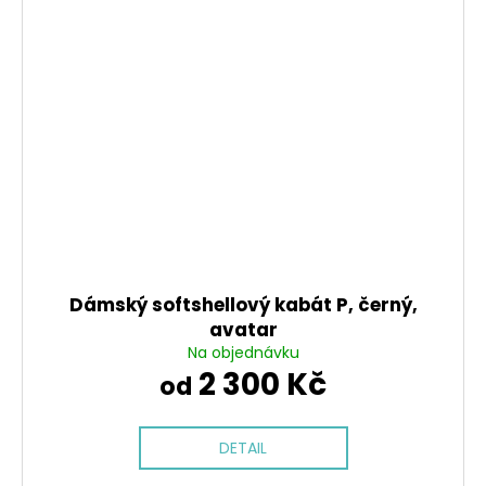
Dámský softshellový kabát P, černý,
avatar
Na objednávku
2 300 Kč
od
DETAIL