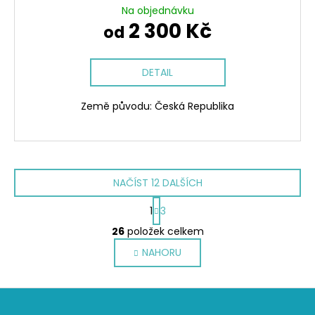
Na objednávku
2 300 Kč
od
DETAIL
Země původu: Česká Republika
NAČÍST 12 DALŠÍCH
S
1
3
t
O
r
26
položek celkem
v
á
NAHORU
l
n
k
á
o
d
Z
v
a
á
á