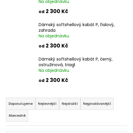
č
Na objednávku
u
2 300 Kč
od
j
e
Dámský softshellový kabát P, fialový,
m
zahrada
e
Na objednávku
2 300 Kč
od
ZIMNÍ
DÍVČÍ
Dámský softshellový kabát P, černý,
SOFTSHELLOVÝ
ostružinová, triagl
KABÁT
Na objednávku
S
BERÁNKEM,
2 300 Kč
od
ČERVENÝ,
NÁMOŘNICKÝ
1
Ř
a
550
Doporučujeme
Nejlevnější
Nejdražší
Nejprodávanější
z
Kč
Abecedně
e
n