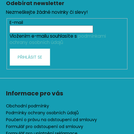
c
Odebírat newsletter
n
p
í
í
Nezmeškejte žádné novinky či slevy!
p
a
r
t
E-mail
v
í
k
Vložením e-mailu souhlasíte s
podmínkami
y
ochrany osobních údajů
v
ý
PŘIHLÁSIT SE
p
i
s
u
Informace pro vás
Obchodní podmínky
Podmínky ochrany osobních údajů
Poučení o právu na odstoupení od smlouvy
Formulář pro odstoupení od smlouvy
Formulář pro uplatnění reklamace