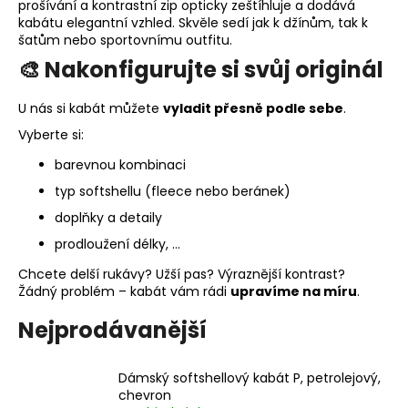
prošívání a kontrastní zip opticky zeštíhluje a dodává
a
kabátu elegantní vzhled. Skvěle sedí jak k džínům, tak k
šatům nebo sportovnímu outfitu.
j
🎨 Nakonfigurujte si svůj originál
í
t
U nás si kabát můžete
vyladit přesně podle sebe
.
?
Vyberte si:
barevnou kombinaci
typ softshellu (fleece nebo beránek)
HLEDAT
doplňky a detaily
prodloužení délky, ...
Chcete delší rukávy? Užší pas? Výraznější kontrast?
D
Žádný problém – kabát vám rádi
upravíme na míru
.
o
Nejprodávanější
p
o
r
Dámský softshellový kabát P, petrolejový,
u
chevron