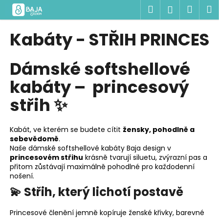
K
Přejít
Hledat
Náku
M
Přihlášen
na
o
obsah
Zpět
Zpět
košík
š
Kabáty - STŘIH PRINCES
í
C
k
Dámské softshellové
o
p
kabáty – princesový
o
střih ✨
t
ř
e
Kabát, ve kterém se budete cítit
žensky, pohodlně a
sebevědomě
.
b
Naše dámské softshellové kabáty Baja design v
u
princesovém střihu
krásně tvarují siluetu, zvýrazní pas a
j
přitom zůstávají maximálně pohodlné pro každodenní
nošení.
e
💫 Střih, který lichotí postavě
t
e
Princesové členění jemně kopíruje ženské křivky, barevné
n