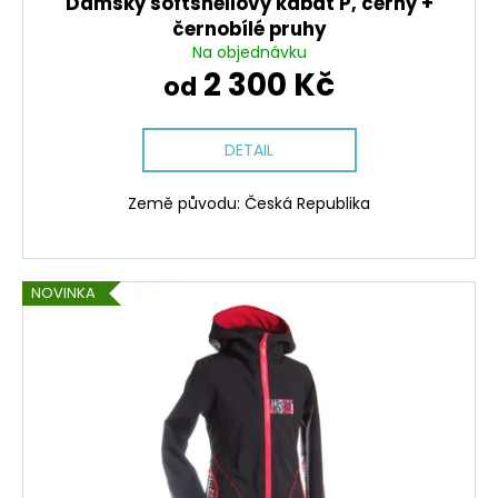
Dámský softshellový kabát P, černý +
černobílé pruhy
Na objednávku
2 300 Kč
od
DETAIL
Země původu: Česká Republika
NOVINKA