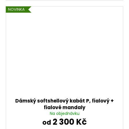
NOVINKA
Dámský softshellový kabát P, fialový +
fialové mandaly
Na objednávku
2 300 Kč
od