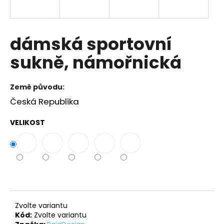
a
j
í
dámská sportovní
t
sukně, námořnická
?
Země původu:
Česká Republika
HLEDAT
VELIKOST
D
o
p
o
r
Zvolte variantu
u
Kód:
Zvolte variantu