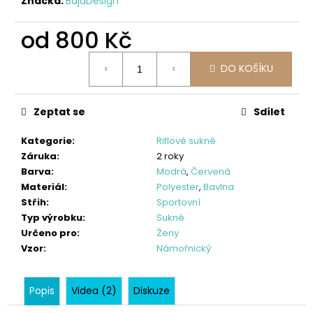
č
Značka:
BajaDesign
u
j
od
800 Kč
e
Měrná
m
DO KOŠÍKU
cena:
e
Zeptat se
Sdílet
DĚTSKÉ
SOFTSHELLOVÉ
Kategorie
:
Riflové sukně
KALHOTY,
PETROLEJOVÉ,
Záruka
:
2 roky
LES
Barva
:
Modrá
,
Červená
500
Materiál
:
Polyester
,
Bavlna
Střih
:
Sportovní
Kč
Typ výrobku
:
Sukně
Určeno pro
:
Ženy
Vzor
:
Námořnický
Popis
Videa (2)
Diskuze