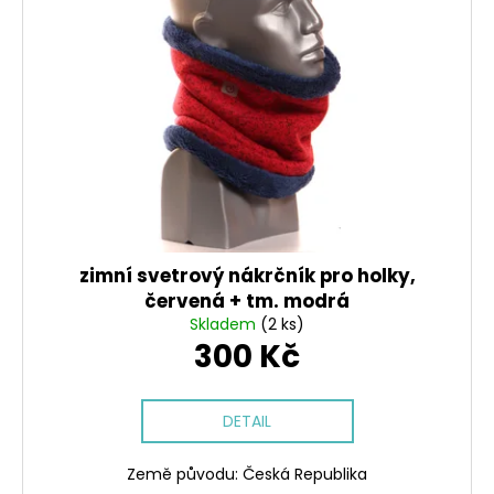
i
o
a
s
d
j
p
u
í
r
k
t
o
t
?
d
ů
u
k
t
HLEDAT
ů
zimní svetrový nákrčník pro holky,
červená + tm. modrá
Skladem
(2 ks)
300 Kč
D
o
p
o
DETAIL
r
u
Země původu: Česká Republika