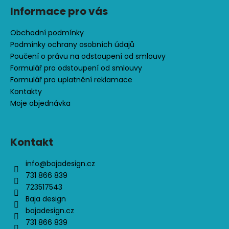
s
Informace pro vás
u
Obchodní podmínky
Podmínky ochrany osobních údajů
Poučení o právu na odstoupení od smlouvy
Formulář pro odstoupení od smlouvy
Formulář pro uplatnění reklamace
Kontakty
Moje objednávka
Kontakt
info
@
bajadesign.cz
731 866 839
723517543
Baja design
bajadesign.cz
731 866 839