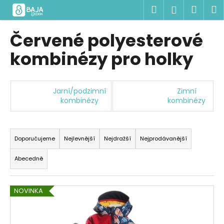
K
Přejít
Hledat
Náku
M
Přihlášen
na
o
obsah
Zpět
Zpět
košík
š
Červené polyesterové
í
C
kombinézy pro holky
k
o
p
o
Jarní/podzimní
Zimní
kombinézy
kombinézy
t
ř
Ř
e
a
Doporučujeme
Nejlevnější
Nejdražší
Nejprodávanější
b
z
u
Abecedně
e
j
n
e
V
í
NOVINKA
t
ý
p
e
p
r
n