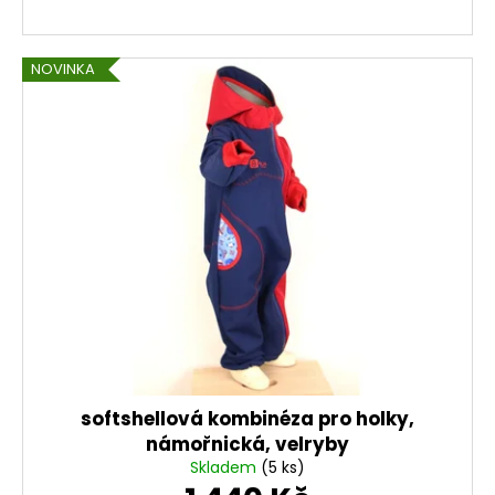
č
u
j
NOVINKA
e
m
e
CENOVĚ
ZVÝHODNĚNÁ
SOUPRAVA
-
DINOPARK
1
701
Kč
softshellová kombinéza pro holky,
námořnická, velryby
Skladem
(5 ks)