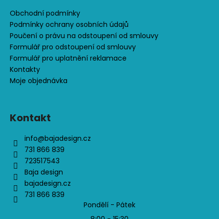
u
Obchodní podmínky
Podmínky ochrany osobních údajů
Poučení o právu na odstoupení od smlouvy
Formulář pro odstoupení od smlouvy
Formulář pro uplatnění reklamace
Kontakty
Moje objednávka
Kontakt
info
@
bajadesign.cz
731 866 839
723517543
Baja design
bajadesign.cz
731 866 839
Pondělí - Pátek
8:00 - 15:30