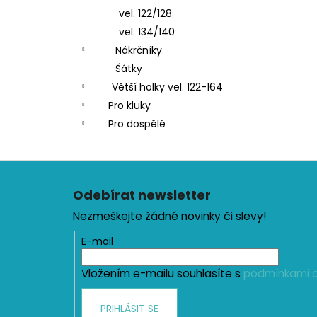
vel. 122/128
vel. 134/140
Nákrčníky
Šátky
Větší holky vel. 122-164
Pro kluky
Pro dospělé
Z
á
Odebírat newsletter
p
Nezmeškejte žádné novinky či slevy!
a
t
E-mail
í
Vložením e-mailu souhlasíte s
podmínkami o
PŘIHLÁSIT SE