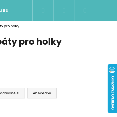
Hledat
Přihlášení
Nákupní
 u Baji nového
y pro holky
košík
áty pro holky
rodávanější
Abecedně
Následující