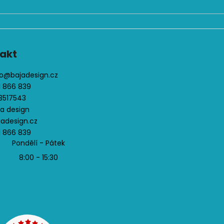
akt
o
@
bajadesign.cz
1 866 839
3517543
ja design
jadesign.cz
1 866 839
Pondělí - Pátek
8:00 - 15:30