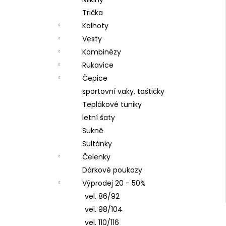
LETNÍ DÁMSKÉ ŠATY SPORTY,
l
TYRKYSOVÉ ORNAMENTY
Trička
900 Kč
Kalhoty
Vesty
Kombinézy
Rukavice
Čepice
sportovní vaky, taštičky
Teplákové tuniky
letní šaty
Sukně
Sultánky
Čelenky
Dárkové poukazy
Výprodej 20 - 50%
vel. 86/92
vel. 98/104
vel. 110/116