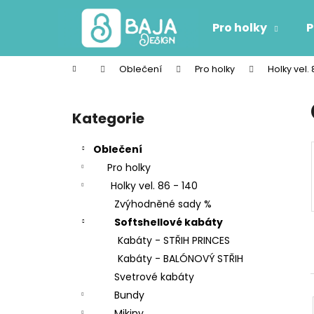
K
Přejít
na
o
Pro holky
P
obsah
Zpět
Zpět
š
do
do
í
Domů
Oblečení
Pro holky
Holky vel. 
k
obchodu
obchodu
P
o
Kategorie
Přeskočit
s
kategorie
t
Oblečení
r
Pro holky
a
Holky vel. 86 - 140
n
Zvýhodněné sady %
n
Softshellové kabáty
í
Kabáty - STŘIH PRINCES
p
Kabáty - BALÓNOVÝ STŘIH
a
Svetrové kabáty
n
Bundy
e
Mikiny