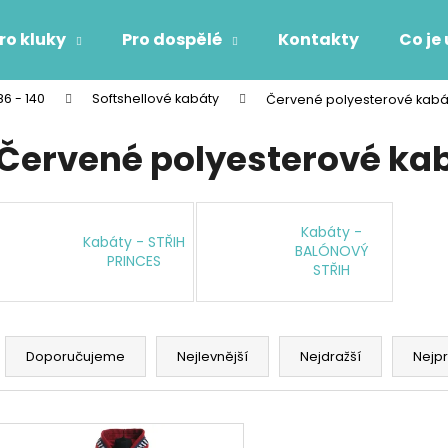
ro kluky
Pro dospělé
Kontakty
Co je
86 - 140
Softshellové kabáty
Červené polyesterové kabát
Co potřebujete najít?
Červené polyesterové kab
HLEDAT
Kabáty -
Kabáty - STŘIH
BALÓNOVÝ
PRINCES
STŘIH
Doporučujeme
Ř
a
Doporučujeme
Nejlevnější
Nejdražší
Nejp
z
e
V
n
ý