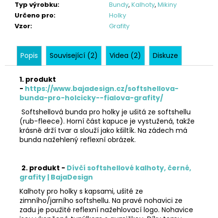
Typ výrobku
:
Bundy
,
Kalhoty
,
Mikiny
Určeno pro
:
Holky
Vzor
:
Grafity
Popis
Související (2)
Videa (2)
Diskuze
1. produkt
-
https://www.bajadesign.cz/softshellova-
bunda-pro-holcicky--fialova-grafity/
Softshellová bunda pro holky je ušitá ze softshellu
(rub-fleece). Horní část kapuce je vystužená, takže
krásně drží tvar a slouží jako kšiltík. Na zádech má
bunda nažehlený reflexní obrázek.
2. produkt -
Dívčí softshellové kalhoty, černé,
grafity | BajaDesign
Kalhoty pro holky s kapsami, ušité ze
zimního/jarního softshellu. Na pravé nohavici ze
zadu je použité
reflexní
nažehlovací logo. Nohavice