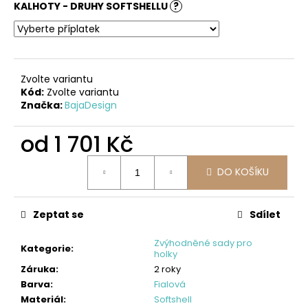
č
KALHOTY - DRUHY SOFTSHELLU
?
u
j
e
m
e
Zvolte variantu
Kód:
Zvolte variantu
Značka:
BajaDesign
ČEPICE
S
od
1 701 Kč
OHRNUTÝM
LEMEM,
Měrná
KOŇAK
DO KOŠÍKU
cena:
290
Kč
Zeptat se
Sdílet
Zvýhodněné sady pro
Kategorie
:
holky
Záruka
:
2 roky
Barva
:
Fialová
Materiál
:
Softshell