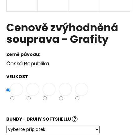
a
j
í
Cenově zvýhodněná
t
souprava - Grafity
?
Země původu:
Česká Republika
HLEDAT
VELIKOST
D
o
p
BUNDY - DRUHY SOFTSHELLU
?
o
r
u