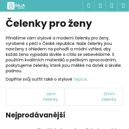
K
Přejít
Hledat
Náku
M
Přihlášen
na
o
obsah
Zpět
Zpět
košík
š
Čelenky pro ženy
í
C
k
o
Přinášíme vám stylové a moderní čelenky pro ženy,
vyrobené s péčí v České republice. Naše čelenky jsou
p
navrženy s ohledem na pohodlí a módní vzhled, aby
o
každá žena vypadala skvěle a cítila se sebevědomě. S
t
použitím kvalitních materiálů a pečlivým zpracováním,
poskytujeme čelenky, které jsou měkké na dotek a skvěle
ř
padnou.
e
Doplňte svůj outfit také o stylové
čepice
.
b
u
Jarní
Zimní
j
čelenky
čelenky
e
t
Nejprodávanější
e
n