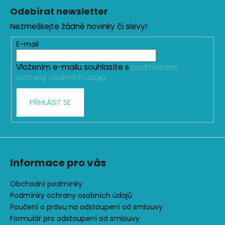
á
á
Odebírat newsletter
d
p
a
Nezmeškejte žádné novinky či slevy!
a
c
t
E-mail
í
í
p
Vložením e-mailu souhlasíte s
podmínkami
r
ochrany osobních údajů
v
k
PŘIHLÁSIT SE
y
v
ý
p
i
s
Informace pro vás
u
Obchodní podmínky
Podmínky ochrany osobních údajů
Poučení o právu na odstoupení od smlouvy
Formulář pro odstoupení od smlouvy