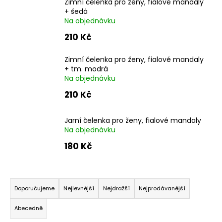
Zimní čelenka pro ženy, fialové mandaly
a
+ šedá
Na objednávku
j
í
210 Kč
t
Zimní čelenka pro ženy, fialové mandaly
?
+ tm. modrá
Na objednávku
210 Kč
HLEDAT
Jarní čelenka pro ženy, fialové mandaly
Na objednávku
180 Kč
D
o
Ř
p
a
o
Doporučujeme
Nejlevnější
Nejdražší
Nejprodávanější
r
z
Abecedně
u
e