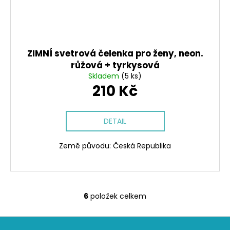
ZIMNÍ svetrová čelenka pro ženy, neon.
růžová + tyrkysová
Skladem
(5 ks)
210 Kč
DETAIL
Země původu: Česká Republika
6
položek celkem
O
v
Z
l