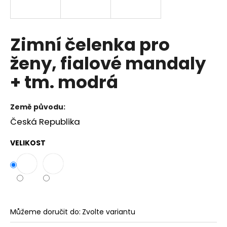
a
j
í
Zimní čelenka pro
t
ženy, fialové mandaly
?
+ tm. modrá
Země původu:
HLEDAT
Česká Republika
VELIKOST
D
o
p
o
r
Můžeme doručit do:
Zvolte variantu
u