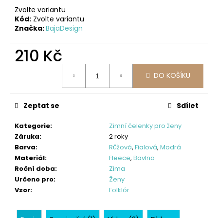
č
Zvolte variantu
u
Kód:
Zvolte variantu
j
Značka:
BajaDesign
e
m
210 Kč
e
Měrná
DO KOŠÍKU
cena:
CENOVĚ
ZVÝHODNĚNÁ
SOUPRAVA,
Zeptat se
Sdílet
ČERNÁ
+
ŽRALOCI
Kategorie
:
Zimní čelenky pro ženy
NA
Záruka
:
2 roky
ČERNÉ
Barva
:
Růžová
,
Fialová
,
Modrá
1
Materiál
:
Fleece
,
Bavlna
Roční doba
:
Zima
701
Určeno pro
:
Ženy
Kč
Vzor
:
Folklór