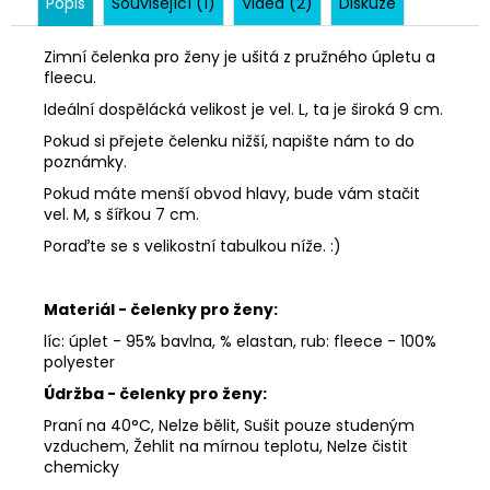
Popis
Související (1)
Videa (2)
Diskuze
Zimní čelenka pro ženy je ušitá z pružného úpletu a
fleecu.
Ideální dospělácká velikost je vel. L, ta je široká 9 cm.
Pokud si přejete čelenku nižší, napište nám to do
poznámky.
Pokud máte menší obvod hlavy, bude vám stačit
vel. M, s šířkou 7 cm.
Poraďte se s velikostní tabulkou níže. :)
Materiál - čelenky pro ženy:
líc: úplet - 95% bavlna, % elastan, rub: fleece - 100%
polyester
Údržba - čelenky pro žen
y:
Praní na 40°C, Nelze bělit, Sušit pouze studeným
vzduchem, Žehlit na mírnou teplotu, Nelze čistit
chemicky