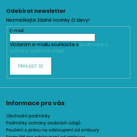
á
Odebírat newsletter
p
Nezmeškejte žádné novinky či slevy!
a
t
E-mail
í
Vložením e-mailu souhlasíte s
podmínkami
ochrany osobních údajů
PŘIHLÁSIT SE
Informace pro vás
Obchodní podmínky
Podmínky ochrany osobních údajů
Poučení o právu na odstoupení od smlouvy
Formulář pro odstoupení od smlouvy