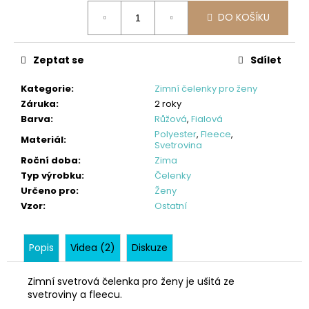
č
Měrná
u
DO KOŠÍKU
cena:
j
e
Zeptat se
Sdílet
m
e
Kategorie
:
Zimní čelenky pro ženy
Záruka
:
2 roky
LETNÍ
Barva
:
Růžová
,
Fialová
DÁMSKÉ
Polyester
,
Fleece
,
Materiál
:
ŠATY
Svetrovina
V,
Roční doba
:
Zima
NOČNÍ
Typ výrobku
:
Čelenky
KVĚTY
Určeno pro
:
Ženy
950
Vzor
:
Ostatní
Kč
Popis
Videa (2)
Diskuze
Zimní svetrová čelenka pro ženy je ušitá ze
svetroviny a fleecu.