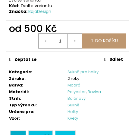
č
Kód:
Zvolte variantu
u
Značka:
BajaDesign
j
e
od
500 Kč
m
e
Měrná
DO KOŠÍKU
cena:
DĚTSKÉ
SOFTSHELLOVÉ
Zeptat se
Sdílet
KALHOTY,
PETROLEJOVÉ,
LES
Kategorie
:
Sukně pro holky
Záruka
:
2 roky
500
Barva
:
Modrá
Kč
Materiál
:
Polyester
,
Bavlna
Střih
:
Balónový
Typ výrobku
:
Sukně
Určeno pro
:
Holky
Vzor
:
Květy