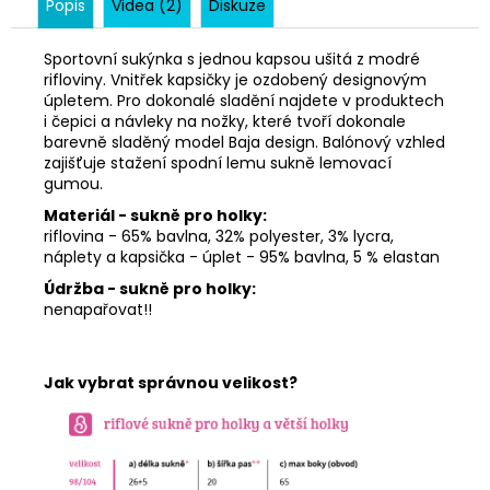
Popis
Videa (2)
Diskuze
Sportovní sukýnka s jednou kapsou ušitá z modré
rifloviny. Vnitřek kapsičky je ozdobený designovým
úpletem. Pro dokonalé sladění najdete v produktech
i čepici a návleky na nožky, které tvoří dokonale
barevně sladěný model Baja design. Balónový vzhled
zajišťuje stažení spodní lemu sukně lemovací
gumou.
Materiál - sukně pro holky:
riflovina - 65% bavlna, 32% polyester, 3% lycra,
náplety a kapsička - úplet - 95% bavlna, 5 % elastan
Údržba - sukně pro holky:
nenapařovat!!
Jak vybrat správnou velikost?