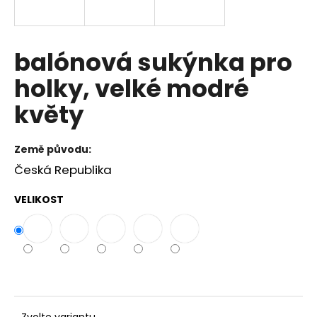
a
j
í
balónová sukýnka pro
t
holky, velké modré
?
květy
Země původu:
HLEDAT
Česká Republika
VELIKOST
D
o
p
o
r
u
Zvolte variantu