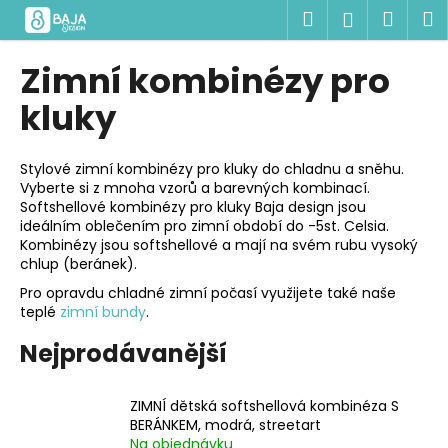
K
Přejít
Hledat
Náku
M
Přihlášen
na
o
obsah
Zpět
Zpět
košík
š
Zimní kombinézy pro
í
C
kluky
k
o
p
Stylové zimní kombinézy pro kluky do chladnu a sněhu.
o
Vyberte si z mnoha vzorů a barevných kombinací.
Softshellové kombinézy pro kluky Baja design jsou
t
ideálním oblečením pro zimní období do -5st. Celsia.
ř
Kombinézy jsou softshellové a mají na svém rubu vysoký
e
chlup (beránek).
b
Pro opravdu chladné zimní počasí využijete také naše
u
teplé
zimní bundy
.
j
Nejprodávanější
e
t
ZIMNÍ dětská softshellová kombinéza S
e
BERÁNKEM, modrá, streetart
n
Na objednávku