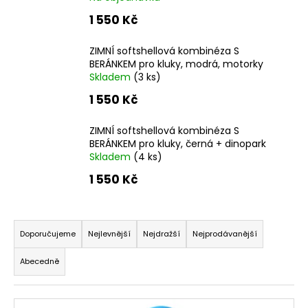
a
1 550 Kč
j
í
ZIMNÍ softshellová kombinéza S
BERÁNKEM pro kluky, modrá, motorky
t
Skladem
(3 ks)
?
1 550 Kč
ZIMNÍ softshellová kombinéza S
BERÁNKEM pro kluky, černá + dinopark
Skladem
(4 ks)
HLEDAT
1 550 Kč
Ř
D
o
a
Doporučujeme
Nejlevnější
Nejdražší
Nejprodávanější
p
z
o
Abecedně
e
r
n
u
V
í