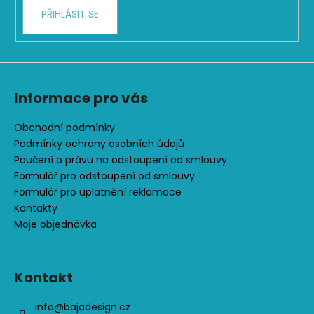
k
PŘIHLÁSIT SE
y
v
ý
p
i
s
Informace pro vás
u
Obchodní podmínky
Podmínky ochrany osobních údajů
Poučení o právu na odstoupení od smlouvy
Formulář pro odstoupení od smlouvy
Formulář pro uplatnění reklamace
Kontakty
Moje objednávka
Kontakt
info
@
bajadesign.cz