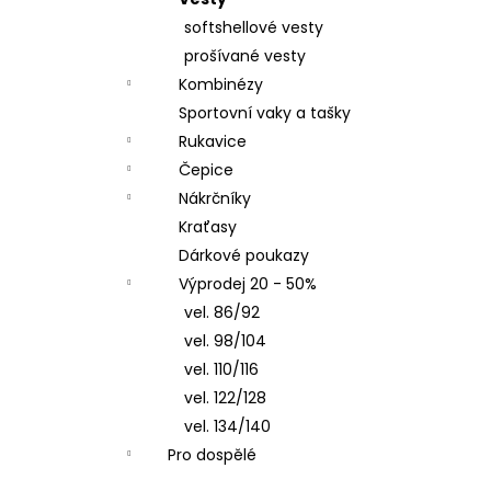
ČEPICE S OHRNUTÝM LEMEM, KOŇAK
l
softshellové vesty
290 Kč
prošívané vesty
Kombinézy
Sportovní vaky a tašky
Rukavice
Čepice
Nákrčníky
Kraťasy
Dárkové poukazy
Výprodej 20 - 50%
vel. 86/92
vel. 98/104
vel. 110/116
vel. 122/128
vel. 134/140
Pro dospělé