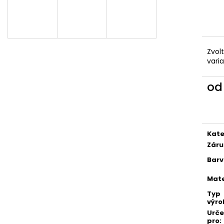
DÁMSKÝ SOFTSHELLOVÝ KABÁT
DĚTSKÉ SOFTSHE
BALONOVÝ, HOŘČICOVÝ, ALA KLIMT
PETROLEJOVÉ, L
2 300 Kč
500 Kč
Zvol
vari
o
Měr
cena
Kate
Záru
Bar
Mate
Typ
výro
Urč
pro
: