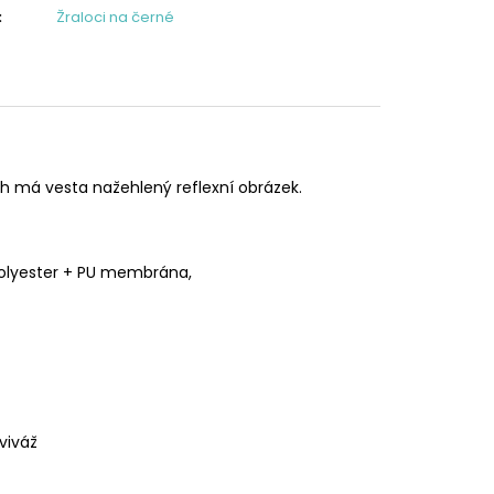
:
Žraloci na černé
ech má vesta nažehlený reflexní obrázek.
 polyester + PU membrána,
viváž