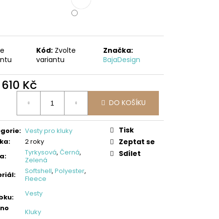
LLOVÉ KALHOTY,
ES
te
Kód:
Zvolte
Značka:
antu
variantu
BajaDesign
d
610 Kč
ná
DO KOŠÍKU
:
Tisk
gorie
:
Vesty pro kluky
ka
:
2 roky
Zeptat se
Tyrkysová
,
Černá
,
Sdílet
va
:
Zelená
Softshell
,
Polyester
,
riál
:
Fleece
Vesty
bku
:
eno
Kluky