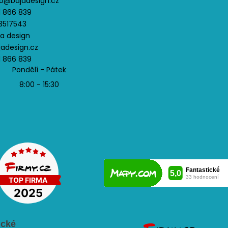
o
@
bajadesign.cz
1 866 839
3517543
ja design
jadesign.cz
1 866 839
Pondělí - Pátek
8:00 - 15:30