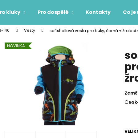
ro kluky
Pro dospělé
Kontakty
Co je
86-140
Vesty
softshellová vesta pro kluky, černá + žraloci
Co potřebujete najít?
NOVINKA
so
HLEDAT
pr
žr
Doporučujeme
Země
Česk
VELIK