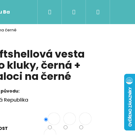
Hledat
Přihlášení
Nákupní
 u Baji nového
 na černé
košík
ftshellová vesta
o kluky, černá +
aloci na černé
 původu:
á Republika
Následující
OST