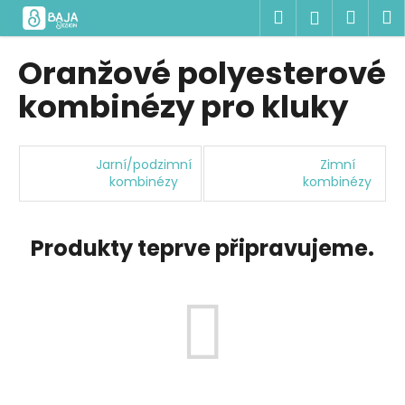
K
Přejít
Hledat
Náku
M
Přihlášen
na
o
obsah
Zpět
Zpět
košík
š
Oranžové polyesterové
í
C
kombinézy pro kluky
k
o
p
o
Jarní/podzimní
Zimní
kombinézy
kombinézy
t
ř
e
Produkty teprve připravujeme.
b
u
j
e
t
e
n