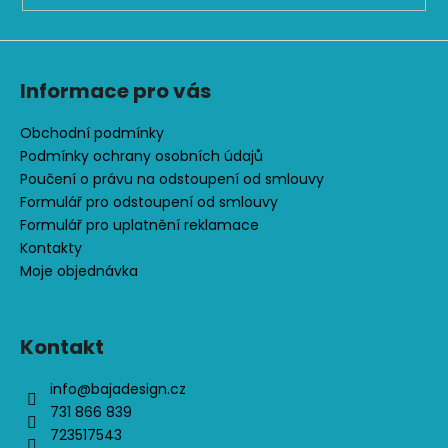
č
u
j
e
Informace pro vás
m
e
Obchodní podmínky
Podmínky ochrany osobních údajů
SOFTSHELLOVÁ
Poučení o právu na odstoupení od smlouvy
VESTA
Formulář pro odstoupení od smlouvy
PRO
HOLČIČKY,
Formulář pro uplatnění reklamace
TM.
Kontakty
MODRÁ
Moje objednávka
+
JARNÍ
PTÁČCI
448
Kontakt
Kč
info
@
bajadesign.cz
731 866 839
723517543