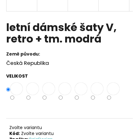
a
j
í
letní dámské šaty V,
t
retro + tm. modrá
?
Země původu:
Česká Republika
HLEDAT
VELIKOST
D
o
p
o
r
Zvolte variantu
u
Kód:
Zvolte variantu