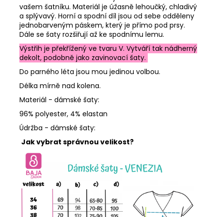
vašem šatníku. Materiál je úžasně lehoučký, chladivý
a splývavý. Horní a spodní díl jsou od sebe odděleny
jednobarveným páskem, který je přímo pod prsy.
Dále se šaty rozšiřují až ke spodnímu lemu.
Výstřih je překřížený ve tvaru V. Vytváří tak nádherný
dekolt, podobně jako zavinovací šaty.
Do parného léta jsou mou jedinou volbou.
Délka mírně nad kolena.
Materiál - dámské šaty:
96% polyester, 4% elastan
Údržba - dámské šaty:
Jak vybrat správnou velikost?