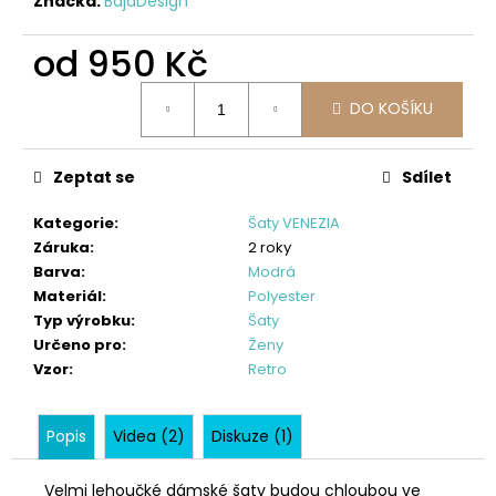
č
Značka:
BajaDesign
u
j
od
950 Kč
e
Měrná
m
DO KOŠÍKU
cena:
e
Zeptat se
Sdílet
CENOVĚ
ZVÝHODNĚNÁ
Kategorie
:
Šaty VENEZIA
SOUPRAVA
-
Záruka
:
2 roky
DINOPARK
Barva
:
Modrá
1
Materiál
:
Polyester
Typ výrobku
:
Šaty
701
Určeno pro
:
Ženy
Kč
Vzor
:
Retro
Popis
Videa (2)
Diskuze (1)
Velmi lehoučké dámské šaty budou chloubou ve