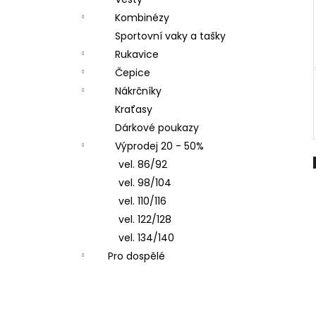
LETNÍ DÁMSKÉ ŠATY SPORTY,
l
TYRKYSOVÉ ORNAMENTY
Kombinézy
900 Kč
Sportovní vaky a tašky
Rukavice
Čepice
Nákrčníky
Kraťasy
Dárkové poukazy
Výprodej 20 - 50%
vel. 86/92
vel. 98/104
vel. 110/116
vel. 122/128
vel. 134/140
Pro dospělé