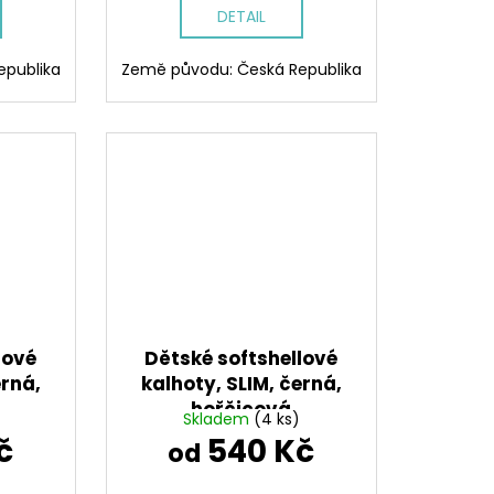
DETAIL
epublika
Země původu: Česká Republika
lové
Dětské softshellové
erná,
kalhoty, SLIM, černá,
hořčicová
Skladem
(4 ks)
č
540 Kč
od