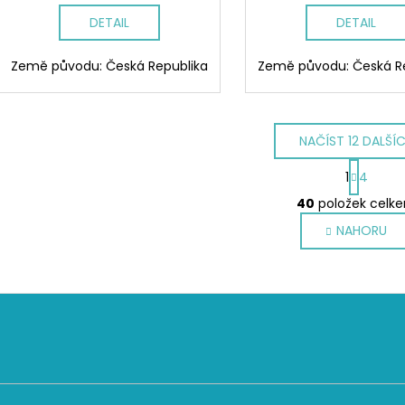
DETAIL
DETAIL
Země původu: Česká Republika
Země původu: Česká R
NAČÍST 12 DALŠÍ
S
1
4
t
O
r
40
položek celk
v
á
NAHORU
l
n
k
á
o
d
v
a
á
c
n
í
í
p
r
v