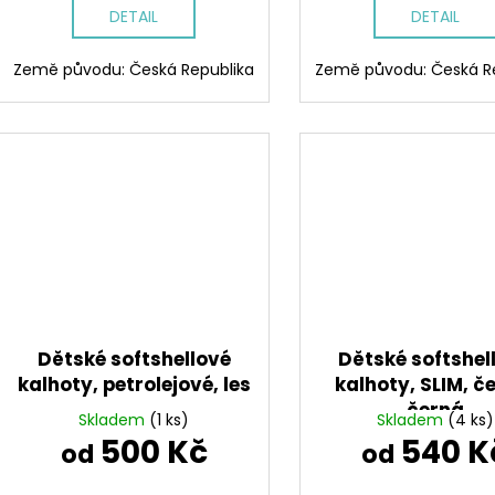
DETAIL
DETAIL
Země původu: Česká Republika
Země původu: Česká R
Dětské softshellové
Dětské softshel
kalhoty, petrolejové, les
kalhoty, SLIM, č
černá
Skladem
(1 ks)
Skladem
(4 ks)
500 Kč
540 K
od
od