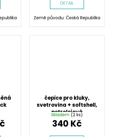
DETAIL
epublika
Země původu: Česká Republika
něná
čepice pro kluky,
uck
svetrovina + softshell,
petrolejová
Skladem
(2 ks)
Kč
340 Kč