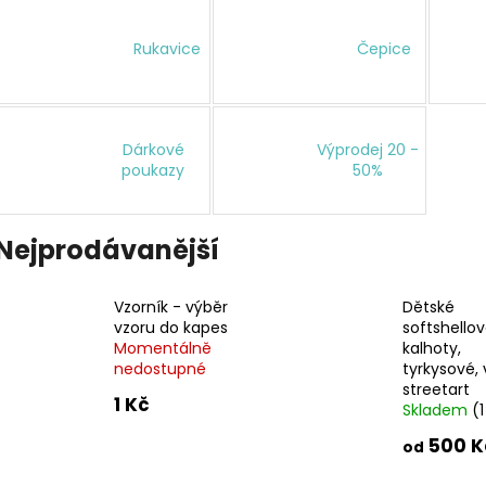
ČEPICE S OHRNUTÝM LEMEM, KOŇAK
DÁMSKÝ SOFTSH
BALONOVÝ, HOŘČ
290 Kč
Rukavice
Čepice
2 300 K
Dárkové
Výprodej 20 -
poukazy
50%
Nejprodávanější
Vzorník - výběr
Dětské
vzoru do kapes
softshello
Momentálně
kalhoty,
nedostupné
tyrkysové, 
streetart
1 Kč
Skladem
(1
500 K
od