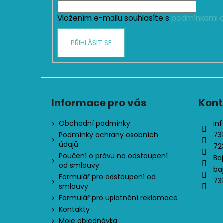
í
Vložením e-mailu souhlasíte s
podmínkami o
PŘIHLÁSIT SE
Informace pro vás
Kont
Obchodní podmínky
inf
Podmínky ochrany osobních
73
údajů
72
Poučení o právu na odstoupení
Ba
od smlouvy
ba
Formulář pro odstoupení od
73
smlouvy
Formulář pro uplatnění reklamace
Kontakty
Moje objednávka