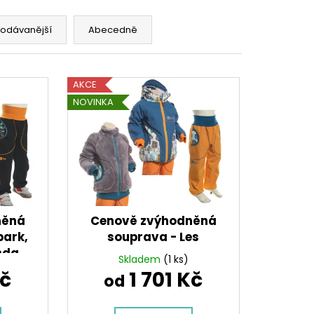
rodávanější
Abecedně
AKCE
NOVINKA
něná
Cenově zvýhodněná
park,
souprava - Les
nda
Skladem
(1 ks)
Kč
1 701 Kč
od