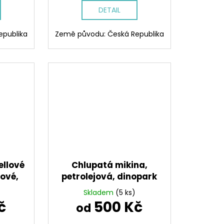
DETAIL
epublika
Země původu: Česká Republika
ellové
Chlupatá mikina,
jové,
petrolejová, dinopark
Skladem
(5 ks)
č
500 Kč
od