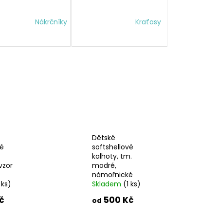
ELLOVÝ KABÁT
ICOVÝ, ALA KLIMT
Nákrčníky
Kraťasy
č
Dětské
vé
softshellové
kalhoty, tm.
vzor
modré,
námořnické
 ks)
Skladem
(1 ks)
č
500 Kč
od