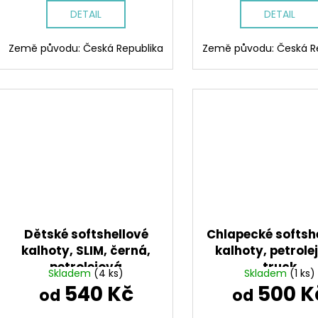
DETAIL
DETAIL
Země původu: Česká Republika
Země původu: Česká R
Dětské softshellové
Chlapecké softsh
kalhoty, SLIM, černá,
kalhoty, petrole
petrolejová
truck
Skladem
(4 ks)
Skladem
(1 ks)
540 Kč
500 K
od
od