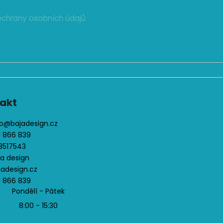
k
y
chrany osobních údajů
v
ý
p
i
s
u
akt
o
@
bajadesign.cz
1 866 839
3517543
ja design
jadesign.cz
1 866 839
Pondělí - Pátek
8:00 - 15:30