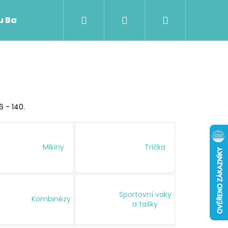
Hledat
Přihlášení
Nákupní
 u Baji nového
košík
6 - 140.
Mikiny
Trička
Sportovní vaky
Kombinézy
Následující
a tašky