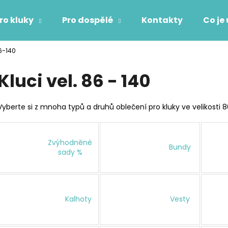
ro kluky
Pro dospělé
Kontakty
Co je
86-140
Co potřebujete najít?
Kluci vel. 86 - 140
HLEDAT
Vyberte si z mnoha typů a druhů oblečení pro kluky ve velikosti 8
Doporučujeme
Zvýhodněné
Bundy
sady %
Kalhoty
Vesty