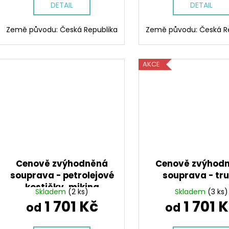
DETAIL
DETAIL
Země původu: Česká Republika
Země původu: Česká R
AKCE
Cenově zvýhodněná
Cenově zvýhod
souprava - petrolejové
souprava - tr
kostičky, mikina
Skladem
(2 ks)
Skladem
(3 ks)
technik
1 701 Kč
1 701 
od
od