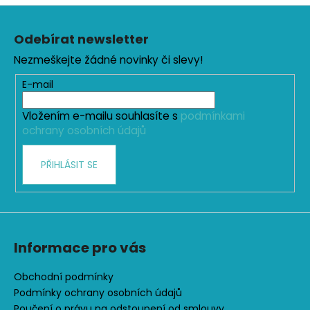
o
d
Z
v
a
á
á
c
Odebírat newsletter
n
p
í
í
Nezmeškejte žádné novinky či slevy!
p
a
r
t
E-mail
v
í
k
Vložením e-mailu souhlasíte s
podmínkami
y
ochrany osobních údajů
v
ý
PŘIHLÁSIT SE
p
i
s
u
Informace pro vás
Obchodní podmínky
Podmínky ochrany osobních údajů
Poučení o právu na odstoupení od smlouvy