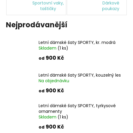
Sportovní vaky,
Dárkové
a
taštičky
poukazy
j
í
Nejprodávanější
t
?
Letní dámské šaty SPORTY, kr. modrá
Skladem
(1 ks)
900 Kč
od
HLEDAT
Letní dámské šaty SPORTY, kouzelný les
Na objednávku
900 Kč
od
D
o
Letní dámské šaty SPORTY, tyrkysové
p
ornamenty
o
Skladem
(1 ks)
r
u
900 Kč
od