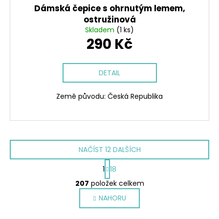
Dámská čepice s ohrnutým lemem,
ostružinová
Skladem
(1 ks)
290 Kč
DETAIL
Země původu: Česká Republika
NAČÍST 12 DALŠÍCH
S
1
18
t
O
r
207
položek celkem
v
á
NAHORU
l
n
k
á