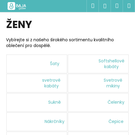
K
Přejít
Hledat
Náku
M
Přihlášen
na
o
obsah
Zpět
Zpět
košík
š
ŽENY
í
C
k
o
Vybírejte si z našeho širokého sortimentu kvalitního
oblečení pro dospělé.
p
o
Softshellové
t
Šaty
kabáty
ř
e
svetrové
Svetrové
kabáty
mikiny
b
u
j
Sukně
Čelenky
e
t
Nákrčníky
Čepice
e
n