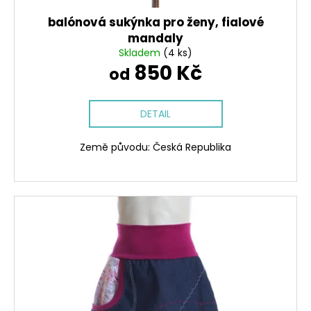
t
ů
balónová sukýnka pro ženy, fialové
mandaly
Skladem
(4 ks)
850 Kč
od
DETAIL
Země původu: Česká Republika