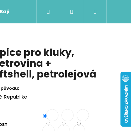
Hledat
Přihlášení
Nákupní
 Baji nového
košík
pice pro kluky,
etrovina +
ftshell, petrolejová
 původu:
á Republika
Následující
OST