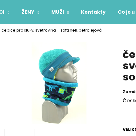
CI
ŽENY
MUŽI
Kontakty
Co je u
čepice pro kluky, svetrovina + softshell, petrolejová
Co potřebujete najít?
če
HLEDAT
sv
so
Doporučujeme
Země
Česk
VELIK