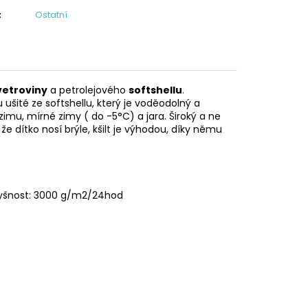
:
Ostatní
vetroviny
a petrolejového
softshellu
.
u ušité ze softshellu, který je voděodolný a
imu, mírné zimy ( do -5°C) a jara. Široký a ne
 že dítko nosí brýle, kšilt je výhodou, díky němu
dyšnost: 3000 g/m2/24hod