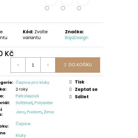
LLOVÉ KALHOTY,
ES
te
Kód:
Zvolte
Značka:
antu
variantu
BajaDesign
0 Kč
ná
DO KOŠÍKU
:
Tisk
gorie
:
Čepice pro kluky
ka
:
2 roky
Zeptat se
va
:
Petrolejová
Sdílet
riál
:
Softshell
,
Polyester
í
Jaro
,
Podzim
,
Zima
a
:
Čepice
bku
:
eno
Kluky