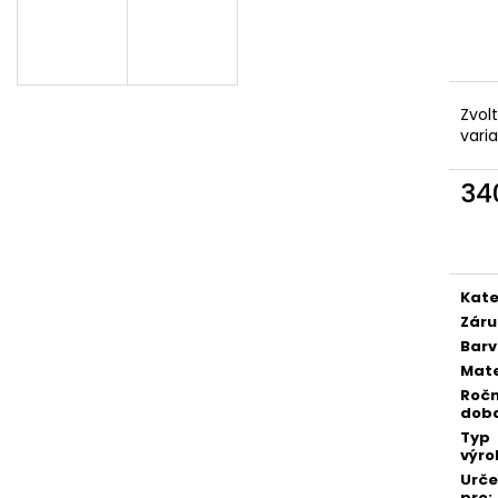
DÁMSKÝ SOFTSHELLOVÝ KABÁT
DĚTSKÉ SOFTSHE
BALONOVÝ, HOŘČICOVÝ, ALA KLIMT
PETROLEJOVÉ, L
2 300 Kč
500 Kč
Zvol
vari
34
Měr
cena
Kate
Záru
Bar
Mate
Ročn
dob
Typ
výro
Urč
pro
: