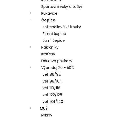
ČEPICE S OHRNUTÝM LEMEM, KOŇAK
l
Sportovní vaky a tašky
290 Kč
Rukavice
Čepice
softshellové kšiltovky
Zimní čepice
Jarní čepice
Nákrčníky
Kraťasy
Dárkové poukazy
Výprodej 20 - 50%
vel. 86/92
vel. 98/104
vel. 110/116
vel. 122/128
vel. 134/140
MUŽI
Mikiny