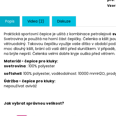
Vzor
Popis
Videa (2)
Diskuze
Praktická sportovní čepice je ušitá z kombinace petrolejové
s
Svetrovina je použitá na horní část čepičky. Čelenka a kšilt jso
větruodolný. Takovou čepičku využije vaše dítko v období podz
moc dlouhý kšilt, brání oči vaši dětí před sluníčkem. V připadě,
na brýle neprší. Čelenka velmi dobře kryje ouška před větrem.
Materiá
l - čepice pro kluky:
svetrovina
: 100% polyester
softshell
: 100% polyester, voděodolnost: 10000 mmH2O, pro
Údržba - čepice pro kluky:
nepoužívat aviváž
Jak vybrat správnou velikost?