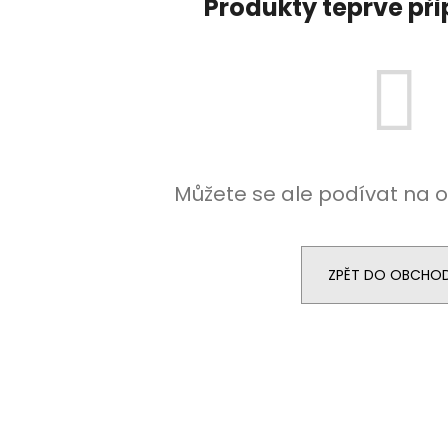
Produkty teprve př
ČEPICE S OHRNUTÝM LEMEM, KOŇAK
DÁMSKÝ SOFTSH
BALONOVÝ, HOŘČ
290 Kč
2 300 K
Můžete se ale podívat na o
ZPĚT DO OBCHO