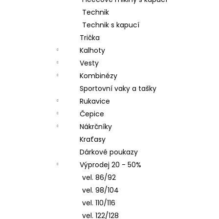
LETNÍ DÁMSKÉ ŠATY SPORTY,
l
TYRKYSOVÉ ORNAMENTY
Technik
900 Kč
Technik s kapucí
Trička
Kalhoty
Vesty
Kombinézy
Sportovní vaky a tašky
Rukavice
Čepice
Nákrčníky
Kraťasy
Dárkové poukazy
Výprodej 20 - 50%
vel. 86/92
vel. 98/104
vel. 110/116
vel. 122/128