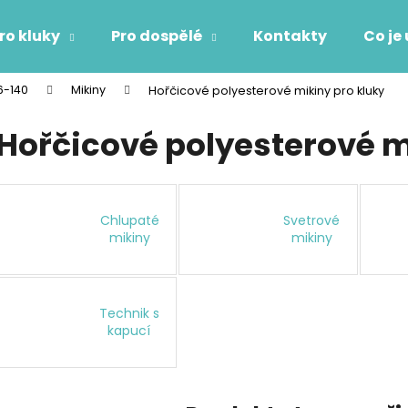
ro kluky
Pro dospělé
Kontakty
Co je
86-140
Mikiny
Hořčicové polyesterové mikiny pro kluky
Co potřebujete najít?
Hořčicové polyesterové m
HLEDAT
Chlupaté
Svetrové
mikiny
mikiny
Doporučujeme
Technik s
kapucí