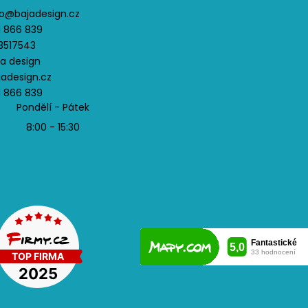
o
@
bajadesign.cz
1 866 839
3517543
ja design
jadesign.cz
1 866 839
Pondělí - Pátek
8:00 - 15:30