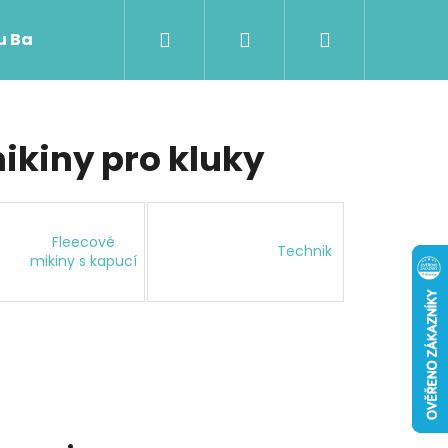
Hledat
Přihlášení
Nákupní
 u Baji nového
košík
ikiny pro kluky
Fleecové
Technik
mikiny s kapucí
Následující