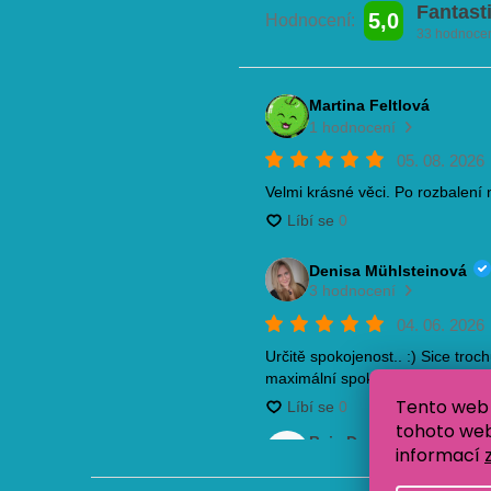
Tento web 
tohoto webu
informací