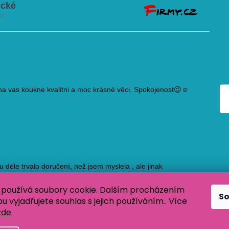
používá soubory cookie. Dalším procházením
S
 vyjadřujete souhlas s jejich používáním.. Více
zde
.