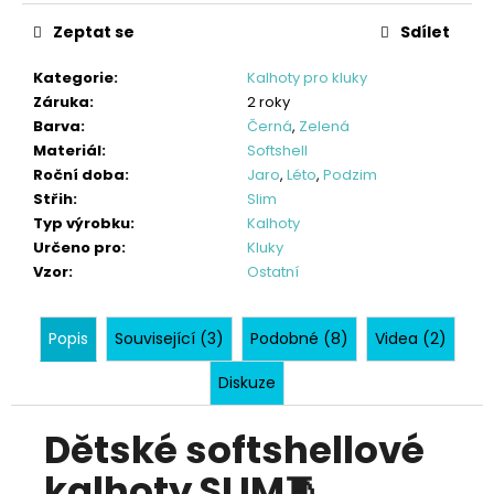
Zeptat se
Sdílet
Kategorie
:
Kalhoty pro kluky
Záruka
:
2 roky
Barva
:
Černá
,
Zelená
Materiál
:
Softshell
Roční doba
:
Jaro
,
Léto
,
Podzim
Střih
:
Slim
Typ výrobku
:
Kalhoty
Určeno pro
:
Kluky
Vzor
:
Ostatní
Popis
Související (3)
Podobné (8)
Videa (2)
Diskuze
Dětské softshellové
kalhoty SLIM
🧵