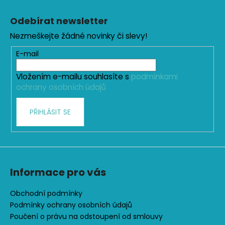
Z
á
Odebírat newsletter
p
Nezmeškejte žádné novinky či slevy!
a
t
E-mail
í
Vložením e-mailu souhlasíte s
podmínkami
ochrany osobních údajů
PŘIHLÁSIT SE
Informace pro vás
Obchodní podmínky
Podmínky ochrany osobních údajů
Poučení o právu na odstoupení od smlouvy