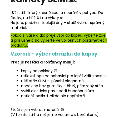
Užší střih, který krásně sedí a nebrání v pohybu. Do
školky, na hřiště i na výlety 🌿
Na jaro, podzim i teplejší dny – stačí vybrat správný
materiál.
Pokud si vaše dítko přeje vzor do kapes, vyberte zde
a příslušné číslo vyberte ve volitelných parametrech
produktu.
Vzorník - výběr obrázku do kapsy
Proč je rošťáci a rošťandy milují:
kapsy na poklady 🎒
reflexní logo na nohavici pro lepší viditelnost ✨
užší střih SLIM – působí elegantněji
nohavice bez gumičky – čistý, přirozený střih
vyšší elastický pas – sedí hubeňourkům
netlačí, neškrtí, nikde nic nepřekáží
Stačí si jen vybrat materiál 🧶
(V tomto střihu nešijeme variantu s beránkem.)