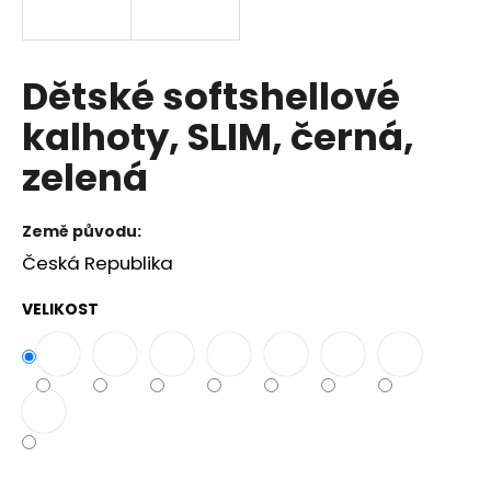
a
j
í
Dětské softshellové
t
kalhoty, SLIM, černá,
?
zelená
Země původu:
HLEDAT
Česká Republika
VELIKOST
D
o
p
o
r
u