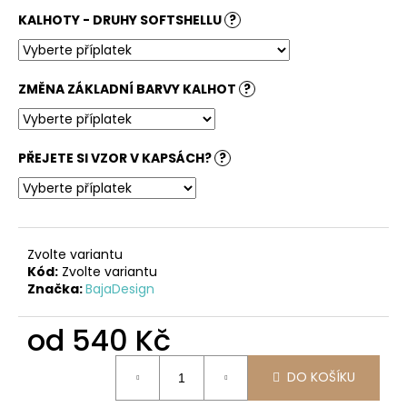
č
u
KALHOTY - DRUHY SOFTSHELLU
?
j
e
m
ZMĚNA ZÁKLADNÍ BARVY KALHOT
?
e
DÁMSKÝ
PŘEJETE SI VZOR V KAPSÁCH?
?
SOFTSHELLOVÝ
KABÁT
BALONOVÝ,
HOŘČICOVÝ,
ALA
KLIMT
Zvolte variantu
2
Kód:
Zvolte variantu
Značka:
BajaDesign
300
od
540 Kč
Kč
Měrná
DO KOŠÍKU
cena: