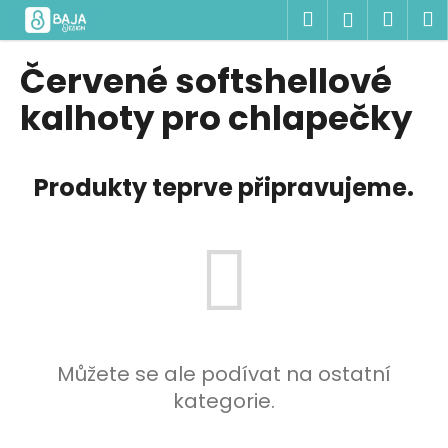
K
Přejít
Hledat
Náku
M
Přihlášen
na
o
obsah
Zpět
Zpět
košík
š
Červené softshellové
í
C
kalhoty pro chlapečky
k
o
p
Produkty teprve připravujeme.
o
t
ř
e
b
u
j
e
Můžete se ale podívat na ostatní
t
kategorie.
e
n