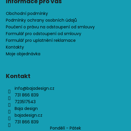
č
Informace pro vás
u
j
Obchodní podmínky
e
Podmínky ochrany osobních údajů
m
Poučení o právu na odstoupení od smlouvy
e
Formulář pro odstoupení od smlouvy
Formulář pro uplatnění reklamace
Kontakty
ČEPICE
Moje objednávka
S
OHRNUTÝM
LEMEM,
KOŇAK
Kontakt
290
Kč
info
@
bajadesign.cz
731 866 839
723517543
Baja design
bajadesign.cz
731 866 839
Pondělí - Pátek