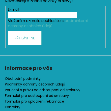
Nezmeškejte žádné novinky či slevy!
a
t
E-mail
í
Vložením e-mailu souhlasíte s
podmínkami
ochrany osobních údajů
PŘIHLÁSIT SE
Informace pro vás
Obchodní podmínky
Podmínky ochrany osobních údajů
Poučení o právu na odstoupení od smlouvy
Formulář pro odstoupení od smlouvy
Formulář pro uplatnění reklamace
Kontakty