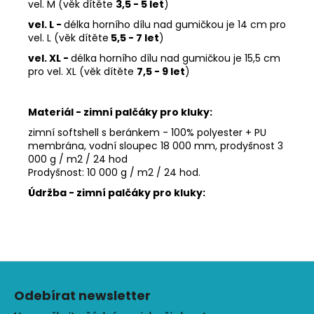
vel. M (věk dítěte
3,5 - 5 let
)
vel. L
-
délka horního dílu nad gumičkou je 14 cm pro
vel. L (věk dítěte
5,5 - 7 let
)
vel. XL -
délka horního dílu nad gumičkou je 15,5 cm
pro vel. XL (věk dítěte
7,5 - 9 let
)
Materiál - zimní palčáky pro kluky:
zimní softshell s beránkem - 100% polyester + PU
membrána, vodní sloupec 18 000 mm, prodyšnost 3
000 g / m2 / 24 hod
Prodyšnost: 10 000 g / m2 / 24 hod.
Údržba - zimní palčáky pro kluky:
Z
á
Odebírat newsletter
p