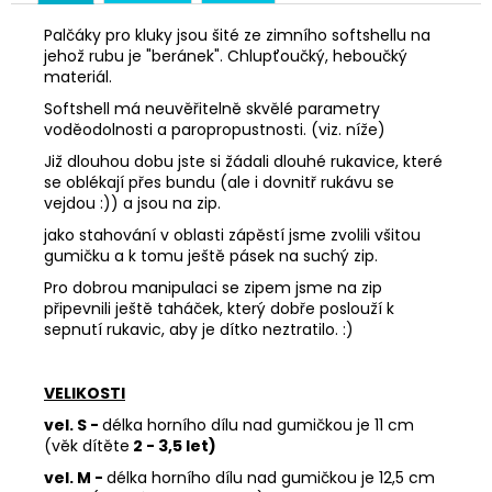
Palčáky pro kluky jsou šité ze zimního softshellu na
jehož rubu je "beránek". Chlupťoučký, heboučký
materiál.
Softshell má neuvěřitelně skvělé parametry
voděodolnosti a paropropustnosti. (viz. níže)
Již dlouhou dobu jste si žádali dlouhé rukavice, které
se oblékají přes bundu (ale i dovnitř rukávu se
vejdou :)) a jsou na zip.
jako stahování v oblasti zápěstí jsme zvolili všitou
gumičku a k tomu ještě pásek na suchý zip.
Pro dobrou manipulaci se zipem jsme na zip
připevnili ještě taháček, který dobře poslouží k
sepnutí rukavic, aby je dítko neztratilo. :)
VELIKOSTI
vel. S -
délka horního dílu nad gumičkou je 11 cm
(věk dítěte
2 - 3,5 let)
vel. M -
délka horního dílu nad gumičkou je 12,5 cm