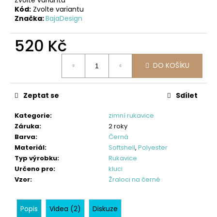
č
Kód:
Zvolte variantu
u
Značka:
BajaDesign
j
e
520 Kč
m
e
Měrná
DO KOŠÍKU
cena:
LETNÍ
DÁMSKÉ
Zeptat se
Sdílet
ŠATY
SPORTY,
KR.
Kategorie
:
zimní rukavice
MODRÁ
Záruka
:
2 roky
900
Barva
:
Černá
Materiál
:
Softshell
,
Polyester
Kč
Typ výrobku
:
Rukavice
Určeno pro
:
kluci
Vzor
:
Žraloci na černé
Popis
Videa (2)
Diskuze