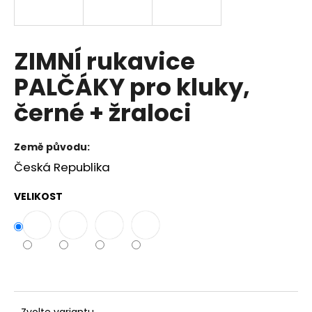
a
j
í
ZIMNÍ rukavice
t
PALČÁKY pro kluky,
?
černé + žraloci
Země původu:
HLEDAT
Česká Republika
VELIKOST
D
o
p
o
r
u
Zvolte variantu