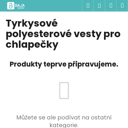
K
Přejít
Hledat
Náku
M
Přihlášen
na
o
obsah
Zpět
Zpět
košík
š
Tyrkysové
í
C
polyesterové vesty pro
k
o
chlapečky
p
o
t
Produkty teprve připravujeme.
ř
e
b
u
j
e
t
Můžete se ale podívat na ostatní
e
kategorie.
n