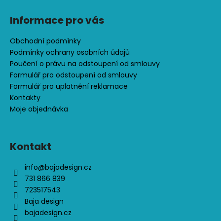
č
u
Informace pro vás
j
e
Obchodní podmínky
m
Podmínky ochrany osobních údajů
e
Poučení o právu na odstoupení od smlouvy
Formulář pro odstoupení od smlouvy
FLEECOVÁ
Formulář pro uplatnění reklamace
MIKINA
Kontakty
S
Moje objednávka
KAPUCOU,
TM.
MODRÁ
+
CIKCAK
Kontakt
600
info
@
bajadesign.cz
Kč
731 866 839
723517543
Baja design
bajadesign.cz