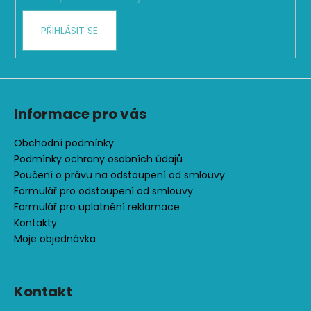
v
k
PŘIHLÁSIT SE
y
v
ý
p
i
s
Informace pro vás
u
Obchodní podmínky
Podmínky ochrany osobních údajů
Poučení o právu na odstoupení od smlouvy
Formulář pro odstoupení od smlouvy
Formulář pro uplatnění reklamace
Kontakty
Moje objednávka
Kontakt