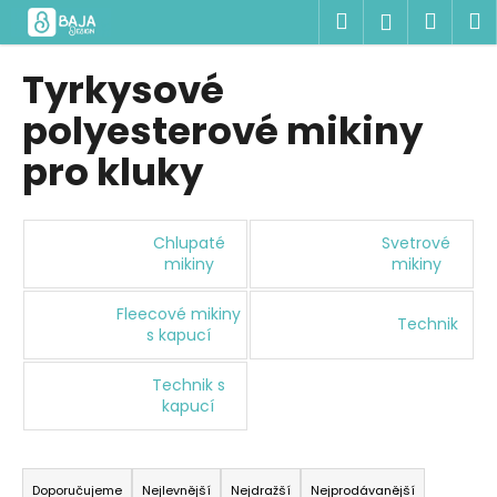
K
Přejít
Hledat
Náku
M
Přihlášen
na
o
obsah
Zpět
Zpět
košík
š
Tyrkysové
í
C
polyesterové mikiny
k
o
pro kluky
p
o
t
Chlupaté
Svetrové
ř
mikiny
mikiny
e
Fleecové mikiny
b
Technik
s kapucí
u
j
Technik s
e
kapucí
t
Ř
e
a
n
Doporučujeme
Nejlevnější
Nejdražší
Nejprodávanější