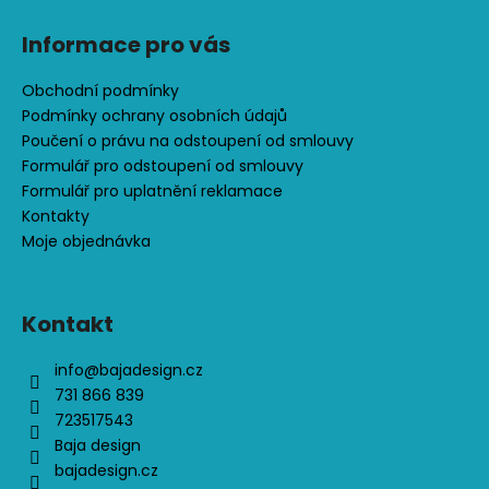
č
u
Informace pro vás
j
e
Obchodní podmínky
m
Podmínky ochrany osobních údajů
e
Poučení o právu na odstoupení od smlouvy
Formulář pro odstoupení od smlouvy
CENOVĚ
Formulář pro uplatnění reklamace
ZVÝHODNĚNÁ
Kontakty
SOUPRAVA
Moje objednávka
-
DINOPARK
1
Kontakt
701
Kč
info
@
bajadesign.cz
731 866 839
723517543
Baja design
bajadesign.cz