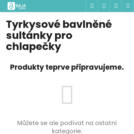
K
Přejít
Hledat
Náku
M
Přihlášen
na
o
obsah
Zpět
Zpět
košík
š
Tyrkysové bavlněné
í
C
sultánky pro
k
o
chlapečky
p
o
t
Produkty teprve připravujeme.
ř
e
b
u
j
e
t
Můžete se ale podívat na ostatní
e
kategorie.
n