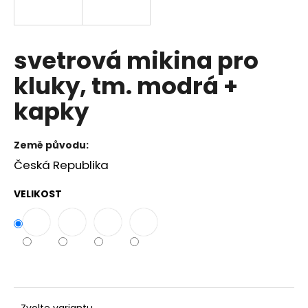
a
j
í
svetrová mikina pro
t
kluky, tm. modrá +
?
kapky
Země původu:
HLEDAT
Česká Republika
VELIKOST
D
o
p
o
r
u
Zvolte variantu