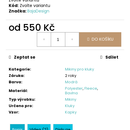
č
Kód:
Zvolte variantu
u
Značka:
BajaDesign
j
e
od
550 Kč
m
e
Měrná
DO KOŠÍKU
cena:
ZIMNÍ
DÍVČÍ
Zeptat se
Sdílet
SOFTSHELLOVÝ
KABÁT
S
Kategorie
:
Mikiny pro kluky
BERÁNKEM,
Záruka
:
2 roky
ČERVENÝ,
Barva
:
Modrá
NÁMOŘNICKÝ
Polyester
,
Fleece
,
Materiál
:
1
Bavlna
Typ výrobku
:
Mikiny
550
Určeno pro
:
Kluky
Kč
Vzor
:
Kapky
Popis
Videa (2)
Diskuze