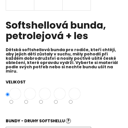
a
j
í
Softshellová bunda,
t
petrolejová + les
?
Dětská softshellová bunda pro rodiče, kteří chtějí,
aby jejich děti zůstaly v suchu, měly pohodlí při
každém dobrodružství a nosily poctivě ušité české
oblečení, které opravdu vydrží. Vyberte si materiál
HLEDAT
podle svých potřeb nebo si nechte bundu ušít na
míru.
VELIKOST
D
o
p
o
r
BUNDY - DRUHY SOFTSHELLU
?
u