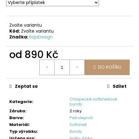
č
u
j
e
Zvolte variantu
m
Kód:
Zvolte variantu
e
Značka:
BajaDesign
od
890 Kč
DÁMSKÝ
SOFTSHELLOVÝ
Měrná
KABÁT
DO KOŠÍKU
cena:
BALONOVÝ,
HOŘČICOVÝ,
ALA
KLIMT
Zeptat se
Sdílet
2
Chlapecké softshellové
Kategorie
:
300
bundy
Záruka
:
2 roky
Kč
Barva
:
Petrolejová
Materiál
:
Softshell
Typ výrobku
:
Bundy
Určeno pro
:
Holky
,
Kluky