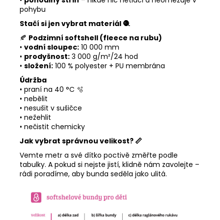
•
pohodlný střih
– nikde nic netlačí a neomezuje v
pohybu
Stačí si jen vybrat materiál
🧶
🍂
Podzimní softshell (fleece na rubu)
•
vodní sloupec:
10 000 mm
•
prodyšnost:
3 000 g/m²/24 hod
•
složení:
100 % polyester + PU membrána
Údržba
• praní na 40 °C 🫧
• nebělit
• nesušit v sušičce
• nežehlit
• nečistit chemicky
Jak vybrat správnou velikost?
📏
Vemte metr a své dítko poctivě změřte podle
tabulky. A pokud si nejste jistí, klidně nám zavolejte –
rádi poradíme, aby bunda seděla jako ulitá.