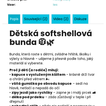
Vzor
:
les
Popis
Související (2)
Videa (2)
Diskuze
Dětská softshellová
bunda
🧥🌿
Bunda, která roste s dětmi, zvládne hřiště, školku i
výlety a hlavně – ušijeme ji přesně podle toho, jaký
materiál si vyberete.
Proč ji děti (a rodiče) milují:
•
kapuce s vystuženým kšiltem
– krásně drží tvar
a chrání před větrem 🌬️
•
všitá gumička po obvodu kapuce
– sedí na
hlavě, netlačí a nepadá do očí
•
zipy jezdí jako rychlíky
– zapne je i malý prcek 🚄
•
délka pod prdelku
– záda zůstávají v teple i při
dřepnutí