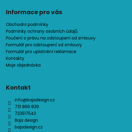
č
u
Informace pro vás
j
e
Obchodní podmínky
m
Podmínky ochrany osobních údajů
e
Poučení o právu na odstoupení od smlouvy
Formulář pro odstoupení od smlouvy
ČEPICE
Formulář pro uplatnění reklamace
S
Kontakty
OHRNUTÝM
Moje objednávka
LEMEM,
KOŇAK
290
Kontakt
Kč
info
@
bajadesign.cz
731 866 839
723517543
Baja design
bajadesign.cz