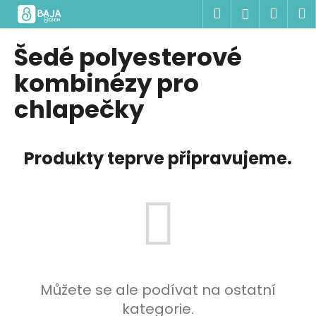
K
Přejít
Hledat
Náku
M
Přihlášen
na
o
obsah
Zpět
Zpět
košík
š
Šedé polyesterové
í
C
kombinézy pro
k
o
chlapečky
p
o
t
Produkty teprve připravujeme.
ř
e
b
u
j
e
t
Můžete se ale podívat na ostatní
e
kategorie.
n