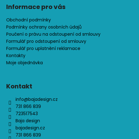
s
Informace pro vás
u
Obchodní podmínky
Podmínky ochrany osobních údajů
Poučení o právu na odstoupení od smlouvy
Formulář pro odstoupení od smlouvy
Formulář pro uplatnění reklamace
Kontakty
Moje objednávka
Kontakt
info
@
bajadesign.cz
731 866 839
723517543
Baja design
bajadesign.cz
731 866 839