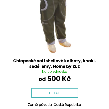
i
o
a
s
d
j
p
u
í
r
k
t
o
t
?
d
ů
u
k
t
HLEDAT
ů
Chlapecké softshellové kalhoty, khaki,
šedé lemy, Home by Zuz
Na objednávku
500 Kč
D
od
o
p
o
DETAIL
r
u
Země původu: Česká Republika