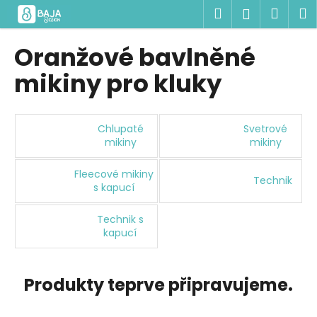
K
Přejít
Hledat
Náku
M
Přihlášen
na
o
obsah
Zpět
Zpět
košík
š
Oranžové bavlněné
í
C
mikiny pro kluky
k
o
p
o
Chlupaté
Svetrové
mikiny
mikiny
t
ř
Fleecové mikiny
Technik
e
s kapucí
b
Technik s
u
kapucí
j
e
t
Produkty teprve připravujeme.
e
n