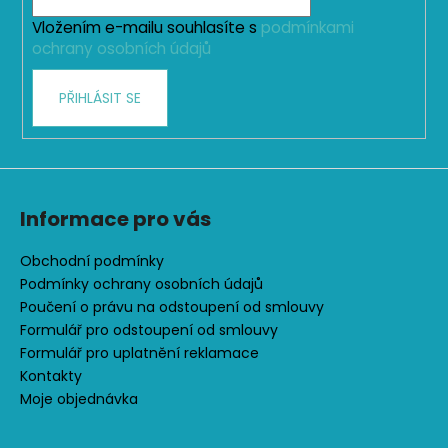
č
í
u
Vložením e-mailu souhlasíte s
podmínkami
j
ochrany osobních údajů
e
m
PŘIHLÁSIT SE
e
ČEPICE
S
OHRNUTÝM
Informace pro vás
LEMEM,
KOŇAK
Obchodní podmínky
290
Podmínky ochrany osobních údajů
Kč
Poučení o právu na odstoupení od smlouvy
Formulář pro odstoupení od smlouvy
Formulář pro uplatnění reklamace
Kontakty
Moje objednávka