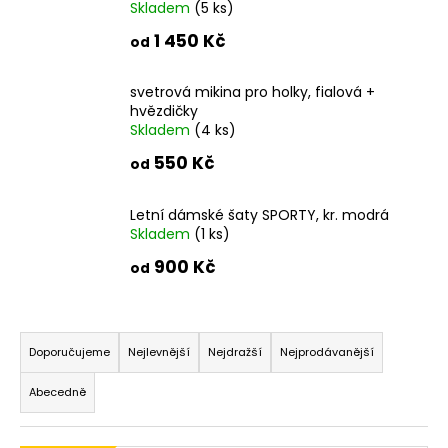
Skladem
(5 ks)
a
1 450 Kč
od
j
í
svetrová mikina pro holky, fialová +
t
hvězdičky
?
Skladem
(4 ks)
550 Kč
od
Letní dámské šaty SPORTY, kr. modrá
HLEDAT
Skladem
(1 ks)
900 Kč
od
D
Ř
o
a
Doporučujeme
Nejlevnější
Nejdražší
Nejprodávanější
p
z
o
Abecedně
e
r
u
n