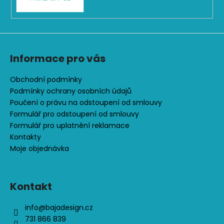
y
v
ý
p
i
s
Informace pro vás
u
Obchodní podmínky
Podmínky ochrany osobních údajů
Poučení o právu na odstoupení od smlouvy
Formulář pro odstoupení od smlouvy
Formulář pro uplatnění reklamace
Kontakty
Moje objednávka
Kontakt
info
@
bajadesign.cz
731 866 839