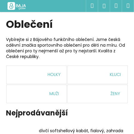
K
Přejít
Hledat
Náku
M
Přihlášen
na
o
obsah
Zpět
Zpět
košík
š
Oblečení
í
C
k
o
Vybírejte si z Bájového funkčního oblečení. Jsme česká
oděvní značka sportovního oblečení pro děti na míru. Od
p
oblečení pro ty nejmenší až pro ty nejstarší. Kvalita z
o
České republiky.
t
ř
HOLKY
KLUCI
e
b
u
MUŽI
ŽENY
j
e
Nejprodávanější
t
e
dívčí softshellový kabát, fialový, zahrada
n