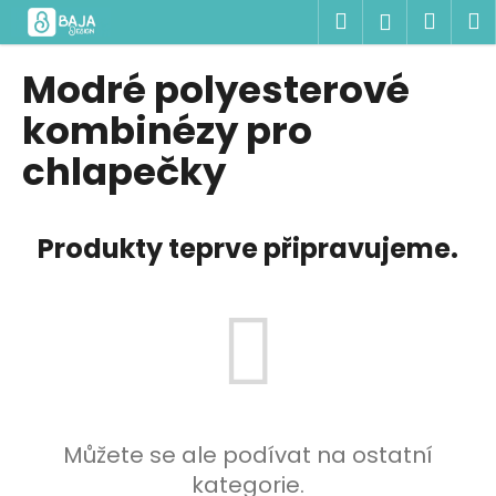
K
Přejít
Hledat
Náku
M
Přihlášen
na
o
obsah
Zpět
Zpět
košík
š
Modré polyesterové
í
C
kombinézy pro
k
o
chlapečky
p
o
t
Produkty teprve připravujeme.
ř
e
b
u
j
e
t
Můžete se ale podívat na ostatní
e
kategorie.
n