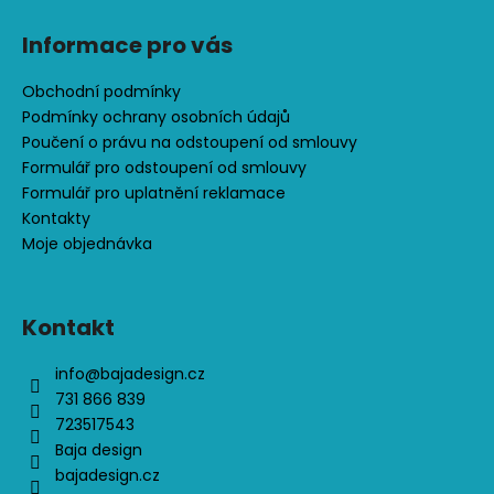
č
u
Informace pro vás
j
e
Obchodní podmínky
m
Podmínky ochrany osobních údajů
e
Poučení o právu na odstoupení od smlouvy
Formulář pro odstoupení od smlouvy
DĚTSKÉ
Formulář pro uplatnění reklamace
SOFTSHELLOVÉ
Kontakty
KALHOTY,
Moje objednávka
PETROLEJOVÉ,
LES
500
Kontakt
Kč
info
@
bajadesign.cz
731 866 839
723517543
Baja design
bajadesign.cz