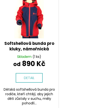
DÁMSKÝ SOFTSHELLOVÝ KABÁT
DĚTSKÉ SOFTSHE
í
p
BALONOVÝ, HOŘČICOVÝ, ALA KLIMT
PETROLEJOVÉ, L
p
i
2 300 Kč
500 Kč
r
s
o
p
d
r
u
o
k
d
Softshellová bunda pro
t
u
kluky, námořnická
ů
k
Skladem
(1 ks)
t
890 Kč
od
ů
DETAIL
Dětská softshellová bunda pro
rodiče, kteří chtějí, aby jejich
děti zůstaly v suchu, měly
pohodlí...