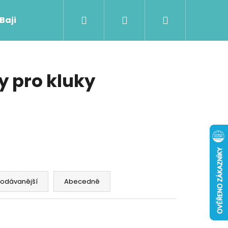
Hledat
Přihlášení
Nákupní
 Baji nového
košík
 pro kluky
rodávanější
Abecedně
Následující