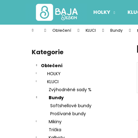
K
Přejít
na
o
HOLKY
KLU
obsah
Zpět
Zpět
š
do
do
í
Domů
Oblečení
KLUCI
Bundy
k
obchodu
obchodu
P
o
Kategorie
Přeskočit
s
kategorie
t
Oblečení
r
HOLKY
a
KLUCI
n
Zvýhodněné sady %
n
Bundy
í
Softshellové bundy
p
Prošívané bundy
a
Mikiny
n
Trička
e
Kalhoty