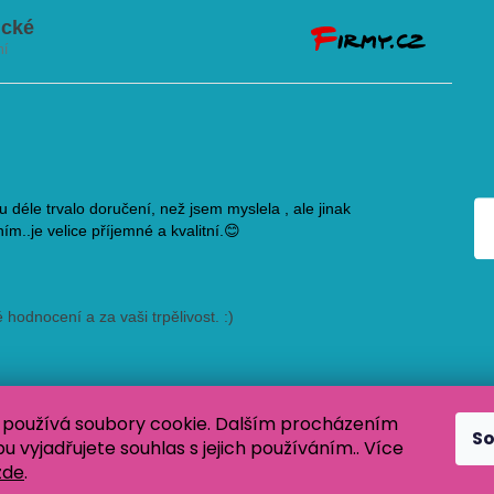
používá soubory cookie. Dalším procházením
S
 vyjadřujete souhlas s jejich používáním.. Více
zde
.