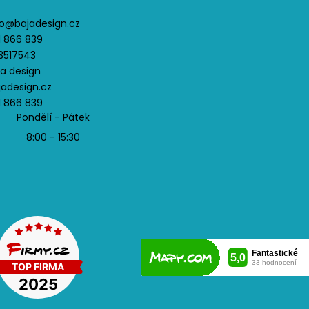
u
o
@
bajadesign.cz
1 866 839
3517543
ja design
jadesign.cz
1 866 839
Pondělí - Pátek
8:00 - 15:30