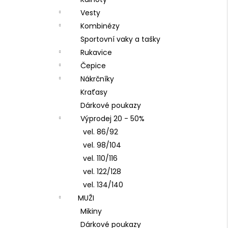
ČEPICE S OHRNUTÝM LEMEM, KOŇAK
l
Vesty
290 Kč
Kombinézy
Sportovní vaky a tašky
Rukavice
Čepice
Nákrčníky
Kraťasy
Dárkové poukazy
Výprodej 20 - 50%
vel. 86/92
vel. 98/104
vel. 110/116
vel. 122/128
vel. 134/140
MUŽI
Mikiny
Dárkové poukazy