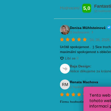
Tento web 
tohoto webu
informací