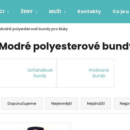
CI
ŽENY
MUŽI
Kontakty
Co je u
Modré polyesterové bundy pro kluky
Co potřebujete najít?
Modré polyesterové bundy
HLEDAT
Softshellové
Prošívané
bundy
bundy
Doporučujeme
Ř
a
Doporučujeme
Nejlevnější
Nejdražší
Nejp
z
e
V
n
ý