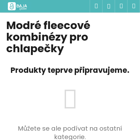
K
Přejít
Hledat
Náku
M
Přihlášen
na
o
obsah
Zpět
Zpět
košík
š
Modré fleecové
í
C
kombinézy pro
k
o
chlapečky
p
o
t
Produkty teprve připravujeme.
ř
e
b
u
j
e
t
Můžete se ale podívat na ostatní
e
kategorie.
n