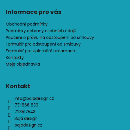
č
u
Informace pro vás
j
e
Obchodní podmínky
m
Podmínky ochrany osobních údajů
e
Poučení o právu na odstoupení od smlouvy
Formulář pro odstoupení od smlouvy
DĚTSKÉ
Formulář pro uplatnění reklamace
SOFTSHELLOVÉ
Kontakty
KALHOTY,
Moje objednávka
PETROLEJOVÉ,
LES
500
Kontakt
Kč
info
@
bajadesign.cz
731 866 839
723517543
Baja design
bajadesign.cz