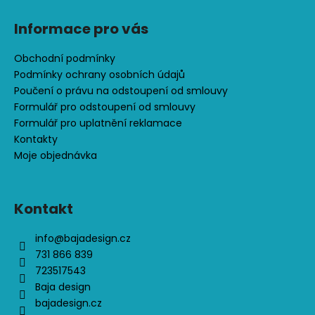
č
u
Informace pro vás
j
e
Obchodní podmínky
m
Podmínky ochrany osobních údajů
e
Poučení o právu na odstoupení od smlouvy
Formulář pro odstoupení od smlouvy
DÍVČÍ
Formulář pro uplatnění reklamace
SOFTSHELLOVÝ
Kontakty
KABÁT,
Moje objednávka
FIALOVÝ,
ZAHRADA
1
Kontakt
450
Kč
info
@
bajadesign.cz
731 866 839
723517543
Baja design
bajadesign.cz