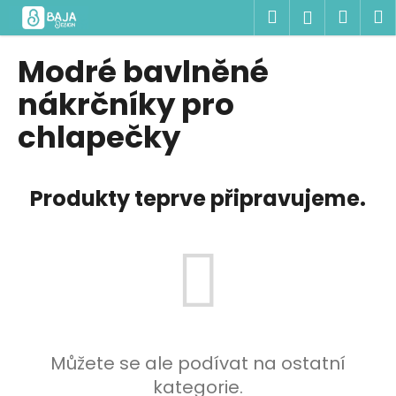
K
Přejít
Hledat
Náku
M
Přihlášen
na
o
obsah
Zpět
Zpět
košík
š
Modré bavlněné
í
C
nákrčníky pro
k
o
chlapečky
p
o
t
Produkty teprve připravujeme.
ř
e
b
u
j
e
t
Můžete se ale podívat na ostatní
e
kategorie.
n