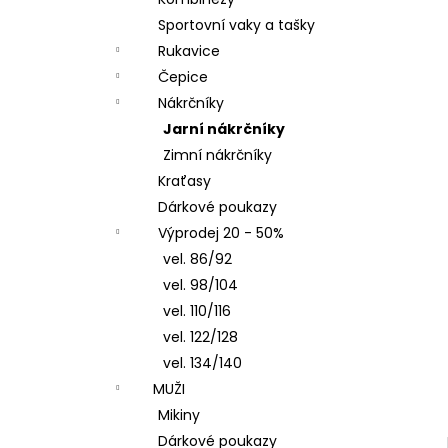
ČEPICE S OHRNUTÝM LEMEM, KOŇAK
l
Sportovní vaky a tašky
290 Kč
Rukavice
Čepice
Nákrčníky
Jarní nákrčníky
Zimní nákrčníky
Kraťasy
Dárkové poukazy
Výprodej 20 - 50%
vel. 86/92
vel. 98/104
vel. 110/116
vel. 122/128
vel. 134/140
MUŽI
Mikiny
Dárkové poukazy