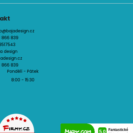
akt
o
@
bajadesign.cz
1 866 839
3517543
ja design
jadesign.cz
1 866 839
Pondělí - Pátek
8:00 - 15:30