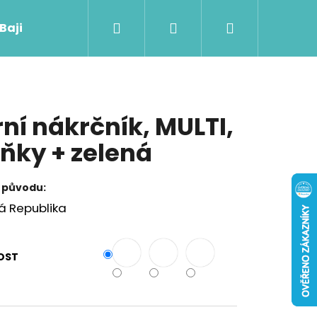
Hledat
Přihlášení
Nákupní
 Baji nového
košík
rní nákrčník, MULTI,
ňky + zelená
 původu:
á Republika
OST
Následující