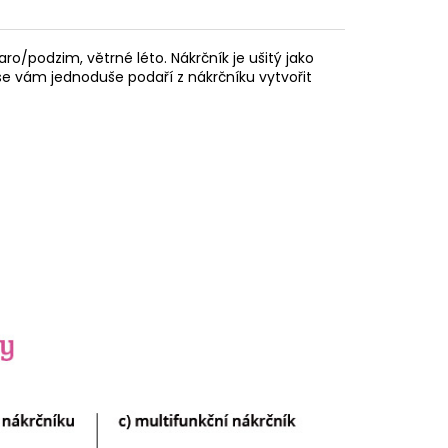
ro/podzim, větrné léto. Nákrčník je ušitý jako
se vám jednoduše podaří z nákrčníku vytvořit