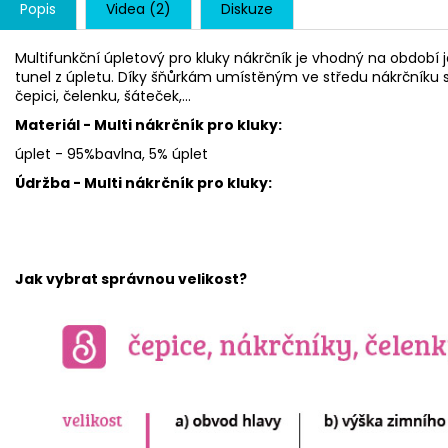
Popis
Videa (2)
Diskuze
Multifunkční úpletový pro kluky nákrčník je vhodný na období ja
tunel z úpletu. Díky šňůrkám umístěným ve středu nákrčníku 
čepici, čelenku, šáteček,...
Materiál - Multi nákrčník pro kluky:
úplet - 95%bavlna, 5% úplet
Údržba - Multi nákrčník pro kluky:
Jak vybrat správnou velikost?