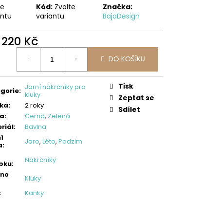
LLOVÉ KALHOTY,
te
Kód:
Zvolte
Značka:
ES
antu
variantu
BajaDesign
d
220 Kč
ná
DO KOŠÍKU
:
Tisk
Jarní nákrčníky pro
gorie
:
kluky
Zeptat se
ka
:
2 roky
Sdílet
va
:
Černá
,
Zelená
riál
:
Bavlna
í
Jaro
,
Léto
,
Podzim
a
:
Nákrčníky
bku
:
eno
Kluky
:
Kaňky