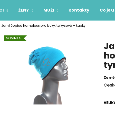
CI
ŽENY
MUŽI
Kontakty
Co je u
Jarní čepice homeless pro kluky, tyrkysová + kapky
Co potřebujete najít?
NOVINKA
Ja
HLEDAT
ho
ty
Doporučujeme
Země
Česk
VELIK