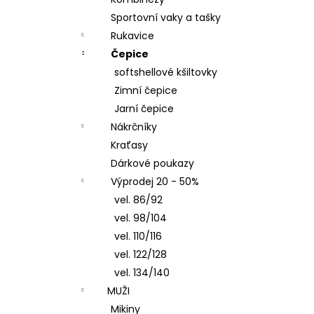
ČEPICE S OHRNUTÝM LEMEM, KOŇAK
l
Sportovní vaky a tašky
290 Kč
Rukavice
Čepice
softshellové kšiltovky
Zimní čepice
Jarní čepice
Nákrčníky
Kraťasy
Dárkové poukazy
Výprodej 20 - 50%
vel. 86/92
vel. 98/104
vel. 110/116
vel. 122/128
vel. 134/140
MUŽI
Mikiny