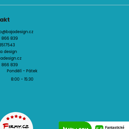
akt
o
@
bajadesign.cz
1 866 839
3517543
ja design
jadesign.cz
1 866 839
Pondělí - Pátek
8:00 - 15:30