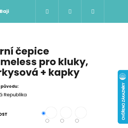
Hledat
Přihlášení
Nákupní
 Baji nového
košík
rní čepice
meless pro kluky,
rkysová + kapky
 původu:
á Republika
Následující
OST