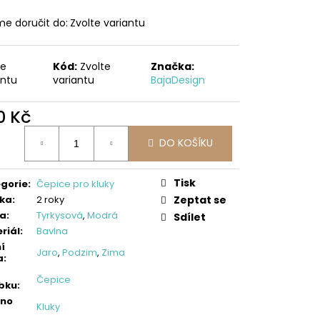
LLOVÉ KALHOTY,
ES
e doručit do:
Zvolte variantu
te
Kód:
Zvolte
Značka:
antu
variantu
BajaDesign
0 Kč
ná
DO KOŠÍKU
:
Tisk
gorie
:
Čepice pro kluky
ka
:
2 roky
Zeptat se
va
:
Tyrkysová
,
Modrá
Sdílet
riál
:
Bavlna
í
Jaro
,
Podzim
,
Zima
a
:
Čepice
bku
:
eno
Kluky