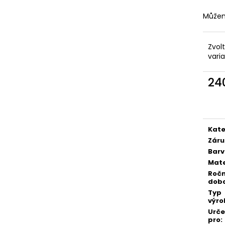
DÁMSKÝ SOFTSHELLOVÝ KABÁT
DĚTSKÉ SOFTSHE
BALONOVÝ, HOŘČICOVÝ, ALA KLIMT
PETROLEJOVÉ, L
Můžem
2 300 Kč
500 Kč
Zvol
vari
24
Měr
cena
Kate
Záru
Bar
Mate
Ročn
dob
Typ
výro
Urč
pro
: