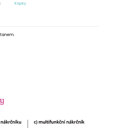
:
Kapky
astanem.