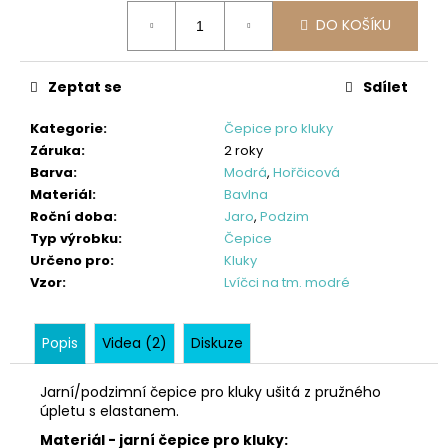
č
Měrná
u
DO KOŠÍKU
cena:
j
e
Zeptat se
Sdílet
m
e
Kategorie
:
Čepice pro kluky
Záruka
:
2 roky
ZIMNÍ
Barva
:
Modrá
,
Hořčicová
DÍVČÍ
Materiál
:
Bavlna
SOFTSHELLOVÝ
Roční doba
:
Jaro
,
Podzim
KABÁT
S
Typ výrobku
:
Čepice
BERÁNKEM,
Určeno pro
:
Kluky
ČERNÝ
Vzor
:
Lvíčci na tm. modré
+
ČERNOBÍLÉ
PRUHY
Popis
Videa (2)
Diskuze
1
550
Jarní/podzimní čepice pro kluky ušitá z pružného
úpletu s elastanem.
Kč
Materiál - jarní čepice pro kluky: