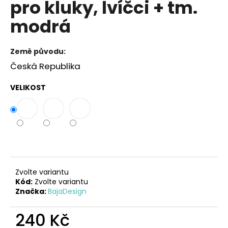
pro kluky, lvíčci + tm.
a
modrá
j
í
t
Země původu:
?
Česká Republika
VELIKOST
HLEDAT
D
o
Zvolte variantu
Kód:
Zvolte variantu
p
Značka:
BajaDesign
o
r
240 Kč
u