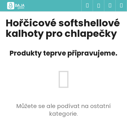
K
Přejít
Hledat
Náku
M
Přihlášen
na
o
obsah
Zpět
Zpět
košík
š
Hořčicové softshellové
í
C
kalhoty pro chlapečky
k
o
p
Produkty teprve připravujeme.
o
t
ř
e
b
u
j
e
Můžete se ale podívat na ostatní
t
kategorie.
e
n