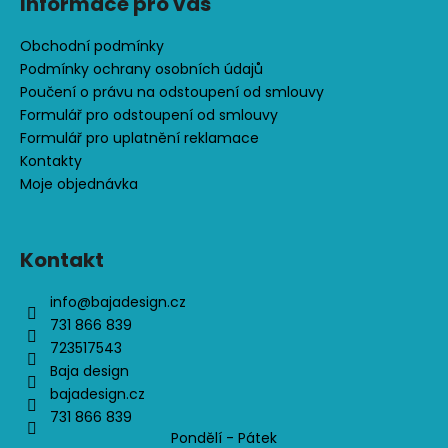
č
Informace pro vás
u
j
Obchodní podmínky
e
Podmínky ochrany osobních údajů
m
Poučení o právu na odstoupení od smlouvy
e
Formulář pro odstoupení od smlouvy
Formulář pro uplatnění reklamace
Kontakty
CENOVĚ
Moje objednávka
ZVÝHODNĚNÁ
SOUPRAVA
-
DINOPARK
Kontakt
1
701
info
@
bajadesign.cz
731 866 839
Kč
723517543
Baja design
bajadesign.cz
731 866 839
Pondělí - Pátek