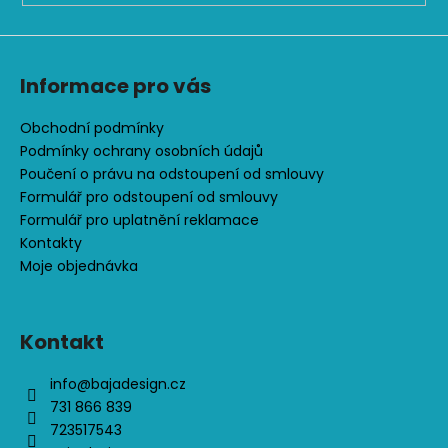
ý
p
i
s
Informace pro vás
u
Obchodní podmínky
Podmínky ochrany osobních údajů
Poučení o právu na odstoupení od smlouvy
Formulář pro odstoupení od smlouvy
Formulář pro uplatnění reklamace
Kontakty
Moje objednávka
Kontakt
info
@
bajadesign.cz
731 866 839
723517543