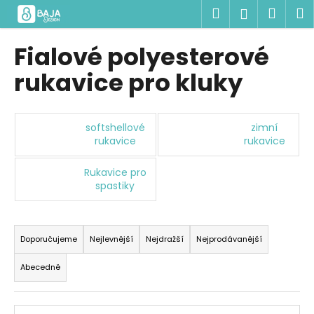
K
Přejít
Hledat
Náku
M
Přihlášen
na
o
obsah
Zpět
Zpět
košík
š
Fialové polyesterové
í
C
rukavice pro kluky
k
o
p
o
softshellové
zimní
rukavice
rukavice
t
ř
Rukavice pro
e
spastiky
b
u
Ř
j
a
Doporučujeme
Nejlevnější
Nejdražší
Nejprodávanější
e
z
Abecedně
t
e
e
n
V
n