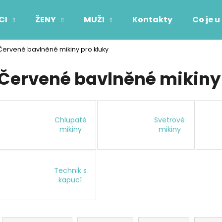
CI
ŽENY
MUŽI
Kontakty
Co je u
Červené bavlněné mikiny pro kluky
Co potřebujete najít?
Červené bavlněné mikiny 
HLEDAT
Chlupaté
Svetrové
mikiny
mikiny
Doporučujeme
Technik s
kapucí
Ř