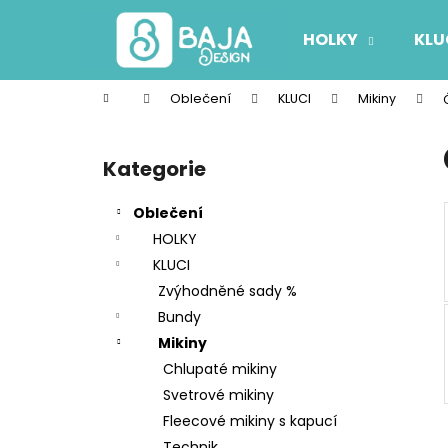
K
Přejít
na
o
HOLKY
KLU
obsah
Zpět
Zpět
š
do
do
í
Domů
Oblečení
KLUCI
Mikiny
k
obchodu
obchodu
P
o
Kategorie
Přeskočit
s
kategorie
t
Oblečení
r
HOLKY
a
KLUCI
n
Zvýhodněné sady %
n
Bundy
í
Mikiny
p
Chlupaté mikiny
a
Svetrové mikiny
n
Fleecové mikiny s kapucí
e
Technik