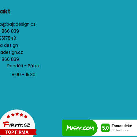
i
s
akt
u
o
@
bajadesign.cz
1 866 839
3517543
ja design
jadesign.cz
1 866 839
Pondělí - Pátek
8:00 - 15:30