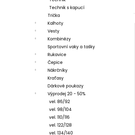
DÍVČÍ SOFTSHELLOVÝ KABÁT, FIALOVÝ,
l
ZAHRADA
Technik s kapucí
1 450 Kč
Trička
Kalhoty
Vesty
Kombinézy
Sportovní vaky a tašky
Rukavice
Čepice
Nákrčníky
Kraťasy
Dárkové poukazy
Výprodej 20 - 50%
vel. 86/92
vel. 98/104
vel. 110/116
vel. 122/128
vel. 134/140