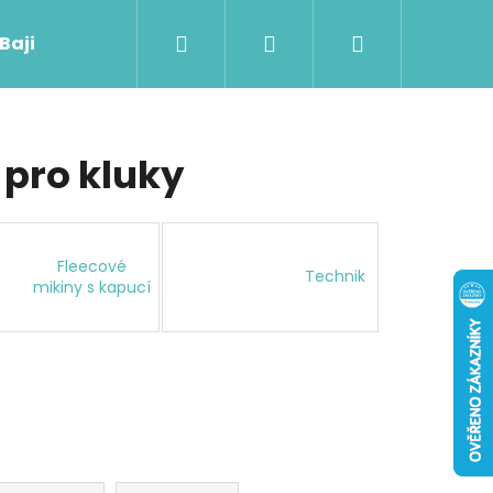
Hledat
Přihlášení
Nákupní
 Baji nového
košík
pro kluky
Fleecové
Technik
mikiny s kapucí
Následující