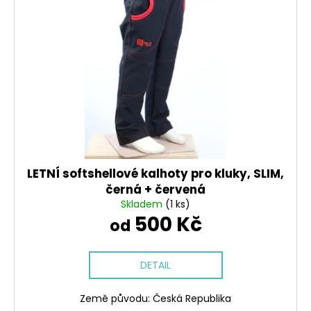
i
o
a
s
d
j
p
u
í
r
k
t
o
t
?
d
ů
u
k
t
HLEDAT
ů
LETNÍ softshellové kalhoty pro kluky, SLIM,
černá + červená
Skladem
(1 ks)
500 Kč
D
od
o
p
o
DETAIL
r
u
Země původu: Česká Republika