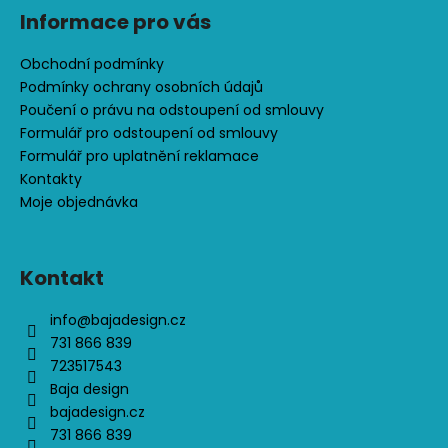
s
Informace pro vás
u
Obchodní podmínky
Podmínky ochrany osobních údajů
Poučení o právu na odstoupení od smlouvy
Formulář pro odstoupení od smlouvy
Formulář pro uplatnění reklamace
Kontakty
Moje objednávka
Kontakt
info
@
bajadesign.cz
731 866 839
723517543
Baja design
bajadesign.cz
731 866 839