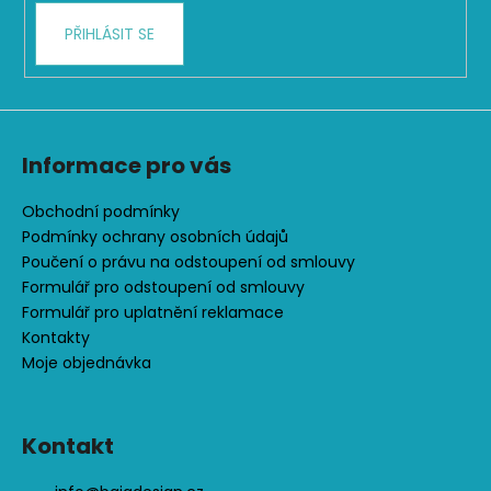
k
PŘIHLÁSIT SE
y
v
ý
p
i
s
Informace pro vás
u
Obchodní podmínky
Podmínky ochrany osobních údajů
Poučení o právu na odstoupení od smlouvy
Formulář pro odstoupení od smlouvy
Formulář pro uplatnění reklamace
Kontakty
Moje objednávka
Kontakt