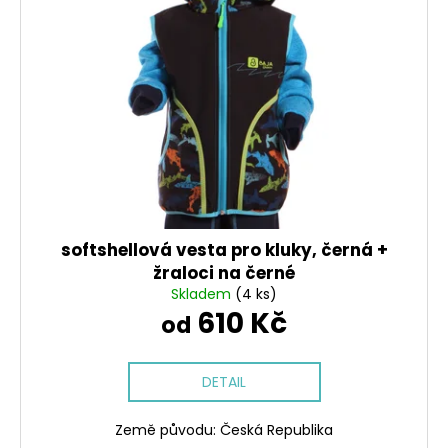
i
o
a
s
d
j
p
u
í
r
k
t
o
t
?
d
ů
u
k
t
HLEDAT
ů
softshellová vesta pro kluky, černá +
žraloci na černé
Skladem
(4 ks)
610 Kč
D
od
o
p
o
DETAIL
r
u
Země původu: Česká Republika