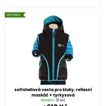
č
u
j
NOVINKA
e
m
e
DÁMSKÝ
SOFTSHELLOVÝ
KABÁT
BALONOVÝ,
HOŘČICOVÝ,
ALA
KLIMT
2
300
Kč
softshellová vesta pro kluky, reflexní
maskáč + tyrkysová
Skladem
(5 ks)