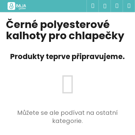
K
Přejít
Hledat
Náku
M
Přihlášen
na
o
obsah
Zpět
Zpět
košík
š
Černé polyesterové
í
C
kalhoty pro chlapečky
k
o
p
Produkty teprve připravujeme.
o
t
ř
e
b
u
j
e
Můžete se ale podívat na ostatní
t
kategorie.
e
n