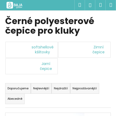
K
Přejít
Hledat
Náku
M
Přihlášen
na
o
obsah
Zpět
Zpět
košík
š
Černé polyesterové
í
C
čepice pro kluky
k
o
p
o
softshellové
Zimní
kšiltovky
čepice
t
ř
Jarní
e
čepice
b
u
Ř
j
a
Doporučujeme
Nejlevnější
Nejdražší
Nejprodávanější
e
z
Abecedně
t
e
e
n
V
n