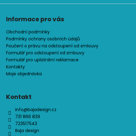
p
i
s
Informace pro vás
u
Obchodní podmínky
Podmínky ochrany osobních údajů
Poučení o právu na odstoupení od smlouvy
Formulář pro odstoupení od smlouvy
Formulář pro uplatnění reklamace
Kontakty
Moje objednávka
Kontakt
info
@
bajadesign.cz
731 866 839
723517543
Baja design