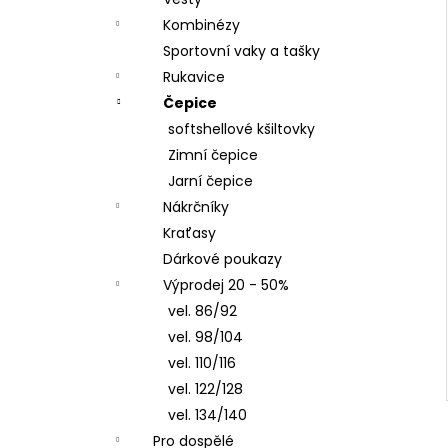
LETNÍ DÁMSKÉ ŠATY V, TYRKYSOVÉ
l
ORNAMENTY
Kombinézy
950 Kč
Sportovní vaky a tašky
Rukavice
Čepice
softshellové kšiltovky
Zimní čepice
Jarní čepice
Nákrčníky
Kraťasy
Dárkové poukazy
Výprodej 20 - 50%
vel. 86/92
vel. 98/104
vel. 110/116
vel. 122/128
vel. 134/140
Pro dospělé