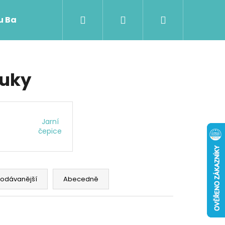
Hledat
Přihlášení
Nákupní
 u Baji nového
košík
luky
Jarní
čepice
rodávanější
Abecedně
Následující