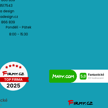
1 866 839
3517543
ja design
jadesign.cz
1 866 839
Pondělí - Pátek
8:00 - 15:30