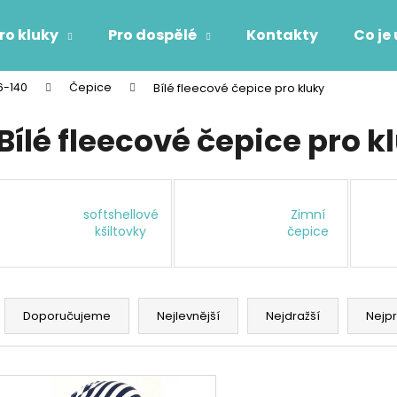
ro kluky
Pro dospělé
Kontakty
Co je
86-140
Čepice
Bílé fleecové čepice pro kluky
Co potřebujete najít?
Bílé fleecové čepice pro k
HLEDAT
softshellové
Zimní
kšiltovky
čepice
Doporučujeme
Ř
a
Doporučujeme
Nejlevnější
Nejdražší
Nejp
z
e
V
n
ý