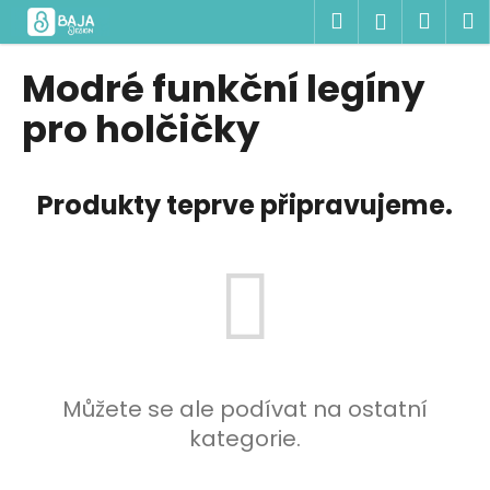
K
Přejít
Hledat
Náku
M
Přihlášen
na
o
obsah
Zpět
Zpět
košík
š
Modré funkční legíny
í
C
pro holčičky
k
o
p
Produkty teprve připravujeme.
o
t
ř
e
b
u
j
e
Můžete se ale podívat na ostatní
t
kategorie.
e
n