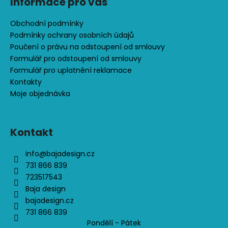
č
Informace pro vás
u
j
Obchodní podmínky
e
Podmínky ochrany osobních údajů
m
Poučení o právu na odstoupení od smlouvy
e
Formulář pro odstoupení od smlouvy
Formulář pro uplatnění reklamace
Kontakty
DÁMSKÁ
Moje objednávka
SUKNĚ
NA
SPORT,TM.
MODRÁ,
PESTRÉ
Kontakt
PRUHY
+
info
@
bajadesign.cz
VŠITÉ
KRAŤASY
731 866 839
723517543
1
Baja design
100
bajadesign.cz
731 866 839
Kč
Pondělí - Pátek