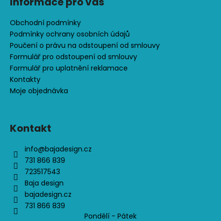
č
Informace pro vás
u
j
Obchodní podmínky
e
Podmínky ochrany osobních údajů
m
Poučení o právu na odstoupení od smlouvy
e
Formulář pro odstoupení od smlouvy
Formulář pro uplatnění reklamace
Kontakty
ČEPICE
Moje objednávka
S
OHRNUTÝM
LEMEM,
KOŇAK
Kontakt
290
Kč
info
@
bajadesign.cz
731 866 839
723517543
Baja design
bajadesign.cz
731 866 839
Pondělí - Pátek