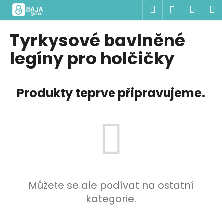
K
Přejít
Hledat
Náku
M
Přihlášen
na
o
obsah
Zpět
Zpět
košík
š
Tyrkysové bavlněné
í
C
legíny pro holčičky
k
o
p
Produkty teprve připravujeme.
o
t
ř
e
b
u
j
e
Můžete se ale podívat na ostatní
t
kategorie.
e
n