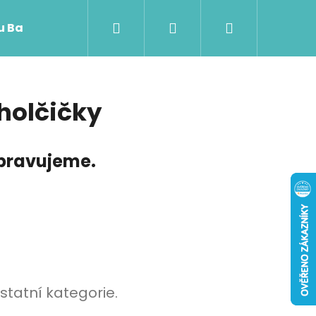
Hledat
Přihlášení
Nákupní
 u Baji nového
košík
 holčičky
ipravujeme.
Následující
statní kategorie.