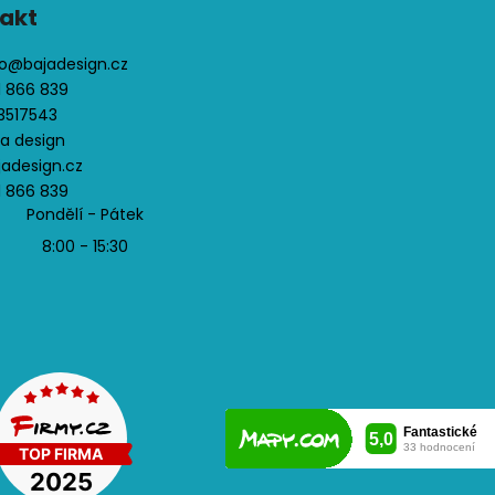
akt
o
@
bajadesign.cz
1 866 839
3517543
ja design
jadesign.cz
1 866 839
Pondělí - Pátek
8:00 - 15:30