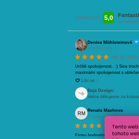
Tento web 
tohoto webu