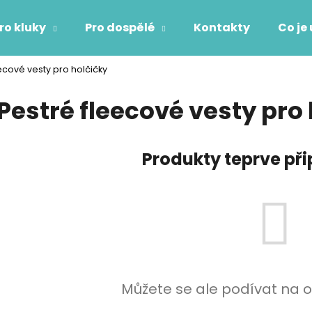
ro kluky
Pro dospělé
Kontakty
Co je
ecové vesty pro holčičky
Co potřebujete najít?
Pestré fleecové vesty pro
HLEDAT
Produkty teprve př
Doporučujeme
Můžete se ale podívat na o